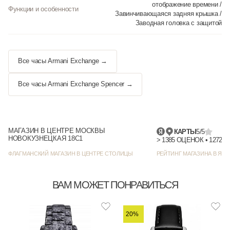
отображение времени /
Функции и особенности
Завинчивающаяся задняя крышка /
Заводная головка с защитой
Все часы Armani Exchange →
Все часы Armani Exchange Spencer →
МАГАЗИН В ЦЕНТРЕ МОСКВЫ
КАРТЫ
5/5
НОВОКУЗНЕЦКАЯ 18С1
> 1385
ФЛАГМАНСКИЙ МАГАЗИН В ЦЕНТРЕ СТОЛИЦЫ
РЕЙТИНГ МАГАЗИНА В ЯНД
ВАМ МОЖЕТ ПОНРАВИТЬСЯ
20%