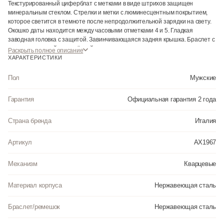
Текстурированный циферблат с метками в виде штрихов защищен
минеральным стеклом. Стрелки и метки с люминесцентным покрытием,
которое светится в темноте после непродолжительной зарядки на свету.
Окошко даты находится между часовыми отметками 4 и 5. Гладкая
заводная головка с защитой. Завинчивающаяся задняя крышка. Браслет с
раскладывающейся застёжкой.
Раскрыть полное описание
ХАРАКТЕРИСТИКИ
Пол
Мужские
Гарантия
Официальная гарантия 2 года
Страна бренда
Италия
Артикул
AX1967
Механизм
Кварцевые
Материал корпуса
Нержавеющая сталь
Браслет/ремешок
Нержавеющая сталь