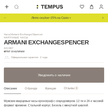
Лето скидок
−25% на Casio
1
/ 4
Часы
Armani Exchange
Spencer
НАРУЧНЫЕ ЧАСЫ
ARMANI EXCHANGE
SPENCER
AX1967
Нет в наличии
Официальная гарантия · 2 года
Уведомить о наличии
Отзывы
Описание
О бренде
Функции
0
Мужские кварцевые часы-хронограф с секундомером. 12-ти и 24-х часовой
формат времени. Стальной корпус. Безель с минутной шкалой.