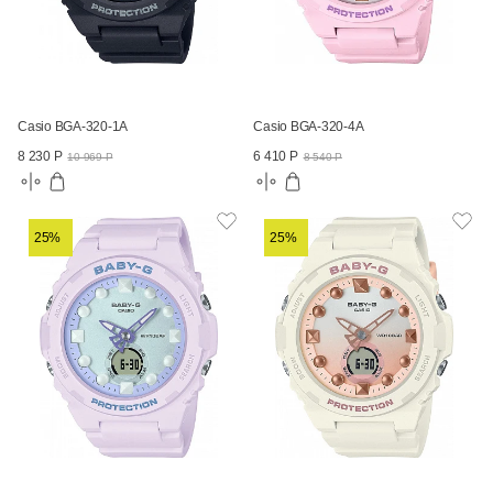
Casio BGA-320-1A
Casio BGA-320-4A
8 230 Р
6 410 Р
10 969 Р
8 540 Р
25%
25%