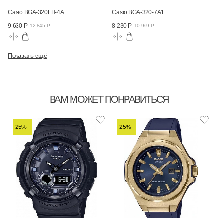
Casio BGA-320FH-4A
Casio BGA-320-7A1
9 630 Р
8 230 Р
12 845 Р
10 969 Р
Показать ещё
ВАМ МОЖЕТ ПОНРАВИТЬСЯ
25%
25%