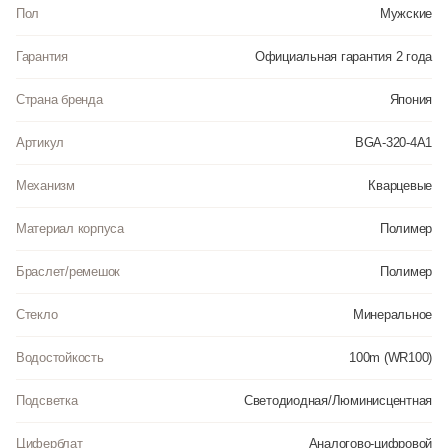
отображается текущее число, месяц и день недели. Часы являются
Пол
Мужские
водонепроницаемыми до 10 Бар. Цвет циферблата: Розовый. Цвет
корпуса: Розовый. Цвет корпуса: Серый. Цвет корпуса: Фиолетовый.
Гарантия
Официальная гарантия 2 года
Светодиодная подсветка. Толщина: 12.4 мм. Гарантия: 2 года.
Страна бренда
Япония
Артикул
BGA-320-4A1
Механизм
Кварцевые
Материал корпуса
Полимер
Браслет/ремешок
Полимер
Стекло
Минеральное
Водостойкость
100m (WR100)
Подсветка
Светодиодная/Люминисцентная
Циферблат
Аналогово-цифровой