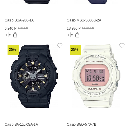
Casio BGA-280-1A
Casio MSG-S500G-2A
6 240 Р
13 980 Р
8 318 Р
18 646 Р
25%
25%
Casio BA-110XGA-1A
Casio BGD-570-7B