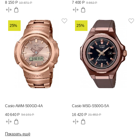
8 150 Р
7 400 Р
10 871 Р
9 862 Р
25%
25%
Casio AWM-500GD-4A
Casio MSG-S500G-5A
40 640 Р
16 420 Р
54 191 Р
21 892 Р
Показать ещё