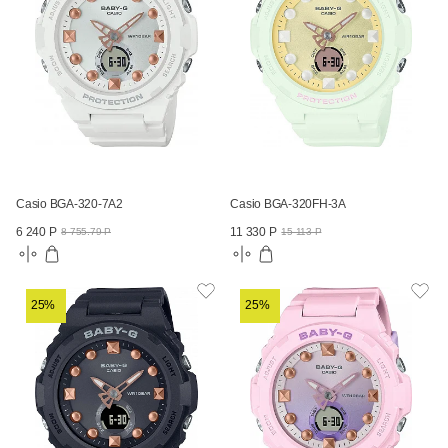
Casio BGA-320-7A2
Casio BGA-320FH-3A
6 240 Р
11 330 Р
8 755.79 Р
15 113 Р
25%
25%