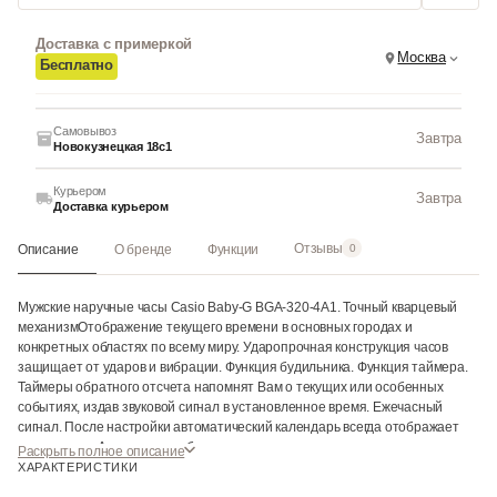
Доставка с примеркой
Москва
Бесплатно
Самовывоз
Завтра
Новокузнецкая 18с1
Курьером
Завтра
Доставка курьером
Отзывы
Описание
О бренде
Функции
0
Мужские наручные часы Casio Baby-G BGA-320-4A1. Точный кварцевый
механизмОтображение текущего времени в основных городах и
конкретных областях по всему миру. Ударопрочная конструкция часов
защищает от ударов и вибрации. Функция будильника. Функция таймера.
Таймеры обратного отсчета напомнят Вам о текущих или особенных
событиях, издав звуковой сигнал в установленное время. Ежечасный
сигнал. После настройки автоматический календарь всегда отображает
точную дату. Аккумулятор обеспечивает часы достаточным питанием
Раскрыть полное описание
приблизительно на 3 года. Прочное, устойчивое к царапинам
ХАРАКТЕРИСТИКИ
минеральное стекло защищает часы от повреждений. На циферблате