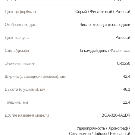
Цвет циферблата
Серый / Фиолетовый / Розовый
Отображение даты
Число, месяц и день недели
Цвет корпуса
Розовый
Стиль/дизайн
На каждый день / Фэшн-часы
Элемент питания
CR1220
Ширина (с заводной головкой), мм
42.4
Высота (с ушками), мм
46.1
Толщина, мм
12.4
Другие названия модели
BGA-320-4A1DR
Ударопрочность / Хронограф /
Секундомер / Таймер / Ежечасный