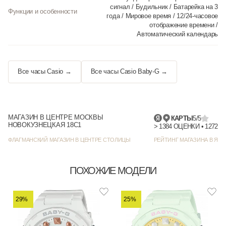
сигнал / Будильник / Батарейка на 3
Функции и особенности
года / Мировое время / 12/24-часовое
отображение времени /
Автоматический календарь
Все часы Casio →
Все часы Casio Baby-G →
МАГАЗИН В ЦЕНТРЕ МОСКВЫ
КАРТЫ
5/5
НОВОКУЗНЕЦКАЯ 18С1
> 1384
ФЛАГМАНСКИЙ МАГАЗИН В ЦЕНТРЕ СТОЛИЦЫ
РЕЙТИНГ МАГАЗИНА В ЯНД
ПОХОЖИЕ МОДЕЛИ
29%
25%