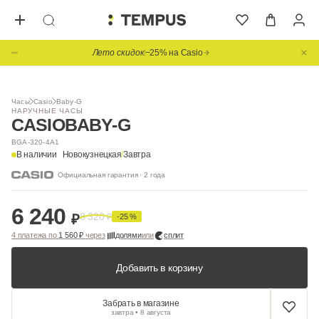
Лето скидок
−25% на Casio
Часы
Casio
Baby-G
НАРУЧНЫЕ ЧАСЫ
CASIO
BABY-G
BGA-320-4A1
В наличии
Новокузнецкая
/
Завтра
Официальная гарантия · 2 года
6 240
8 320
₽
₽
-25 %
4 платежа по
1 560 ₽
через
долями
или
сплит
Добавить в корзину
Забрать в магазине
завтра • 8 августа