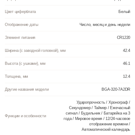
Цвет циферблата
Белый
Отображение даты
Число, месяц и день недели
Элемент питания
CR1220
Ширина (с заводной головкой), мм
42.4
Высота (с ушками), мм
46.1
Толщина, мм
12.4
Другие названия модели
BGA-320-7A2DR
Ударопрочность / Хронограф /
Секундомер / Таймер / Ежечасный
сигнал / Будильник / Батарейка на 3
Функции и особенности
года / Мировое время / 12/24-часовое
отображение времени /
Автоматический календарь