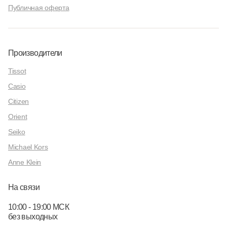
Публичная оферта
Производители
Tissot
Casio
Citizen
Orient
Seiko
Michael Kors
Anne Klein
На связи
10:00 - 19:00 МСК
без выходных