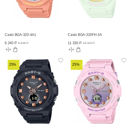
Casio BGA-320-4A1
Casio BGA-320FH-3A
6 240 Р
11 330 Р
8 318 Р
15 113 Р
25%
25%