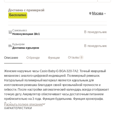
Доставка с примеркой
Москва
Бесплатно
Самовывоз
В понедельник
Новокузнецкая 18с1
Курьером
В понедельник
Доставка курьером
Отзывы
Описание
О бренде
Функции
0
Женские наручные часы Casio Baby-G BGA-320-7A2. Точный кварцевый
механизм с аналого-цифровой индикацией. Полимерный ремешок.
Натуральный полимерный материал является идеальным для
изготовления ремешка благодаря своей чрезвычайной прочности и
гибкости. После настройки автоматический календарь всегда отображает
точную дату. Аккумулятор обеспечивает часы достаточным питанием
приблизительно на 3 года. Функция будильника. Функция хронографа.
Отображение текущего времени в основных городах и конкретных
Раскрыть полное описание
областях по всему миру. Функция таймера. Таймеры обратного отсчета
ХАРАКТЕРИСТИКИ
напомнят Вам о текущих или особенных событиях, издав звуковой сигнал