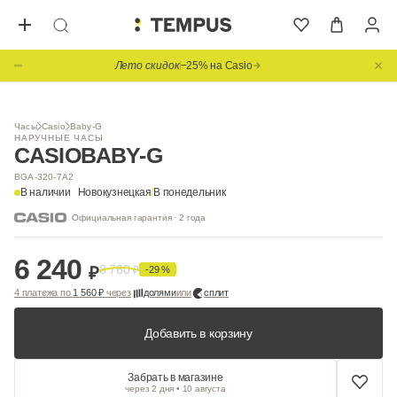
Лето скидок
−25% на Casio
1
/ 6
Часы
Casio
Baby-G
НАРУЧНЫЕ ЧАСЫ
CASIO
BABY-G
BGA-320-7A2
В наличии
Новокузнецкая
/
В понедельник
Официальная гарантия · 2 года
6 240
8 760
₽
₽
-29 %
4 платежа по
1 560 ₽
через
долями
или
сплит
Добавить в корзину
Забрать в магазине
через 2 дня • 10 августа