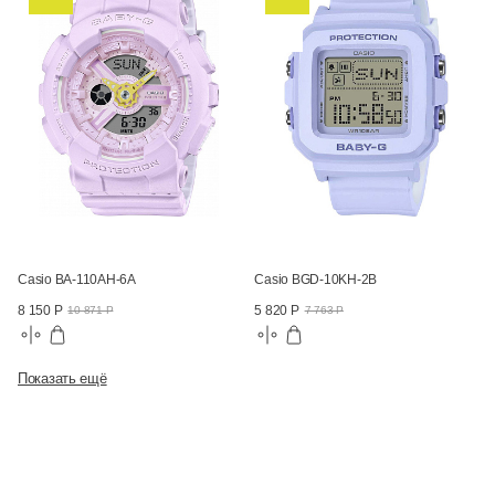
Casio BA-110AH-6A
Casio BGD-10KH-2B
8 150 Р
5 820 Р
10 871 Р
7 763 Р
Показать ещё