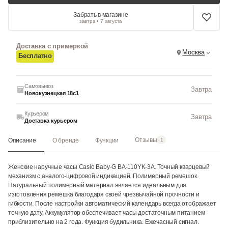
Забрать в магазине
завтра • 7 августа
Доставка с примеркой
Москва
Бесплатно
Самовывоз
Завтра
Новокузнецкая 18с1
Курьером
Завтра
Доставка курьером
Отзывы
Описание
О бренде
Функции
1
Женские наручные часы Casio Baby-G BA-110YK-3A. Точный кварцевый
механизм с аналого-цифровой индикацией. Полимерный ремешок.
Натуральный полимерный материал является идеальным для
изготовления ремешка благодаря своей чрезвычайной прочности и
гибкости. После настройки автоматический календарь всегда отображает
точную дату. Аккумулятор обеспечивает часы достаточным питанием
приблизительно на 2 года. Функция будильника. Ежечасный сигнал.