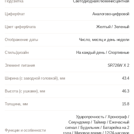
Подсветка
Светодиодная/Люминисцентная
Циферблат
Аналогово-цифровой
Цвет циферблата
Желтый / Зеленый
Отображение даты
Число, месяц и день недели
Стиль/дизайн
На каждый день / Спортивные
Элемент питания
SR726W X 2
Ширина (с заводной головкой), мм
43.4
Высота (с ушками), мм
46.3
Толщина, мм
15.8
Ударопрочность / Хронограф /
Секундомер / Таймер / Ежечасный
сигнал / Будильник / Батарейка на 2
Функции и особенности
года / Мировое время / 12/24-часовое