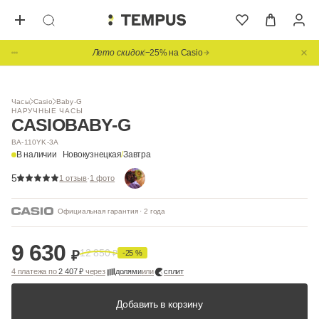
Лето скидок
−25% на Casio
1
/ 4
Часы
Casio
Baby-G
НАРУЧНЫЕ ЧАСЫ
CASIO
BABY-G
BA-110YK-3A
В наличии
Новокузнецкая
/
Завтра
5
·
1 отзыв
1 фото
Официальная гарантия · 2 года
9 630
12 850
₽
₽
-25 %
4 платежа по
2 407 ₽
через
долями
или
сплит
Добавить в корзину