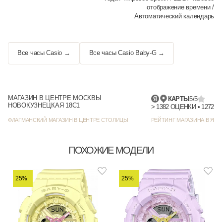
отображение времени /
Автоматический календарь
Все часы Casio →
Все часы Casio Baby-G →
МАГАЗИН В ЦЕНТРЕ МОСКВЫ
КАРТЫ
5/5
НОВОКУЗНЕЦКАЯ 18С1
> 1382
ФЛАГМАНСКИЙ МАГАЗИН В ЦЕНТРЕ СТОЛИЦЫ
РЕЙТИНГ МАГАЗИНА В ЯНД
ПОХОЖИЕ МОДЕЛИ
25%
25%