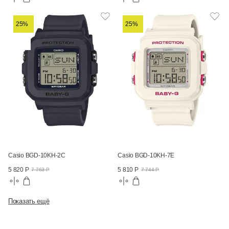
25%
25%
Casio BGD-10KH-2C
Casio BGD-10KH-7E
5 820 Р
5 810 Р
7 763 Р
7 744 Р
Показать ещё