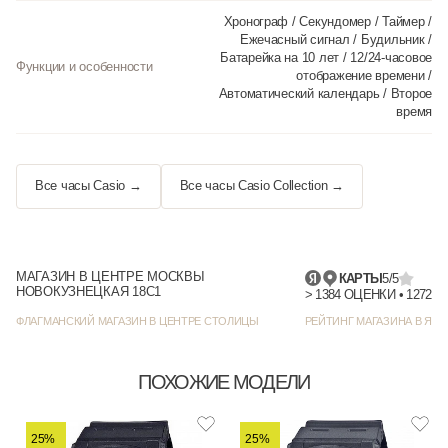
Хронограф / Секундомер / Таймер /
Ежечасный сигнал / Будильник /
Батарейка на 10 лет / 12/24-часовое
Функции и особенности
отображение времени /
Автоматический календарь / Второе
время
Все часы Casio →
Все часы Casio Collection →
МАГАЗИН В ЦЕНТРЕ МОСКВЫ
КАРТЫ
5/5
НОВОКУЗНЕЦКАЯ 18С1
> 1384
ФЛАГМАНСКИЙ МАГАЗИН В ЦЕНТРЕ СТОЛИЦЫ
РЕЙТИНГ МАГАЗИНА В ЯНД
ПОХОЖИЕ МОДЕЛИ
25%
25%