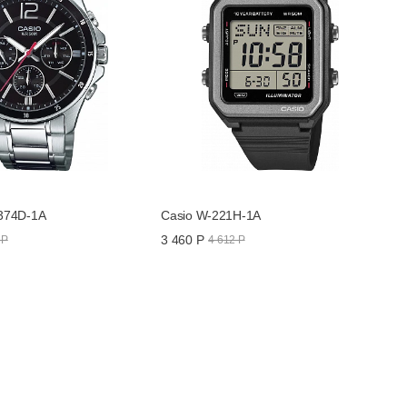
374D-1A
Casio W-221H-1A
3 460 Р
 Р
4 612 Р