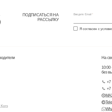
ПОДПИСАТЬСЯ НА
Введите Email
РАССЫЛКУ
Я согласен с услов
водители
На св
10:00 
без в
+7 
+7 
MA
Tel
 Kors
Wha