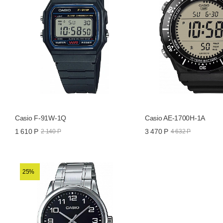
Casio F-91W-1Q
Casio AE-1700H-1A
1 610 Р
3 470 Р
2 140 Р
4 632 Р
25%