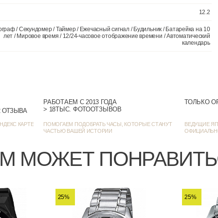
Число,
На кажд
РАБОТАЕМ С 2013 ГОДА
ТОЛЬКО О
> 18ТЫС. ФОТООТЗЫВОВ
> 1385 ОЦЕНОК • 1272 ОТЗЫВА
НДЕКС КАРТЕ
ПОМОГАЕМ ПОДОБРАТЬ ЧАСЫ, КОТОРЫЕ СТАНУТ
ВЕДУЩИЕ ЯП
ЧАСТЬЮ ВАШЕЙ ИСТОРИИ
ОФИЦИАЛЬН
Хронограф / Секундомер / Таймер / Ежечасный сигнал / Будиль
М МОЖЕТ ПОНРАВИТ
лет / Мировое время / 12/24-часовое отображение вре
25%
25%