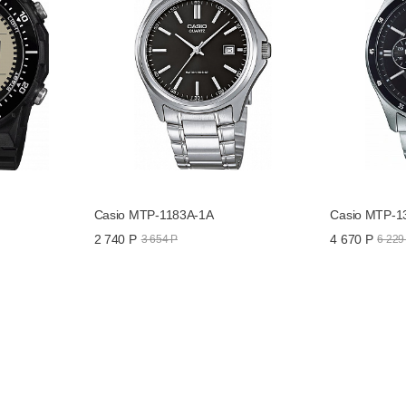
Casio MTP-1183A-1A
Casio MTP-1
2 740 Р
4 670 Р
3 654 Р
6 229