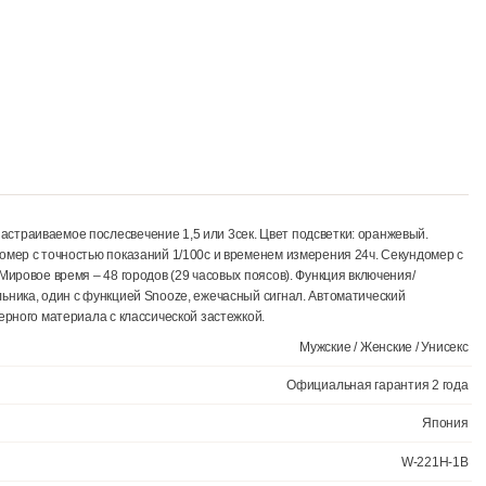
тодиодом. Настраиваемое послесвечение 1,5 или 3сек. Цвет подсвет
мени. Секундомер с точностью показаний 1/100с и временем измерен
топовтором. Мировое время – 48 городов (29 часовых поясов). Функци
ука. 3 будильника, один с функцией Snooze, ежечасный сигнал. Авт
шок из полимерного материала с классической застежкой.