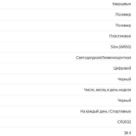
Мужски
Официал
Светодиод