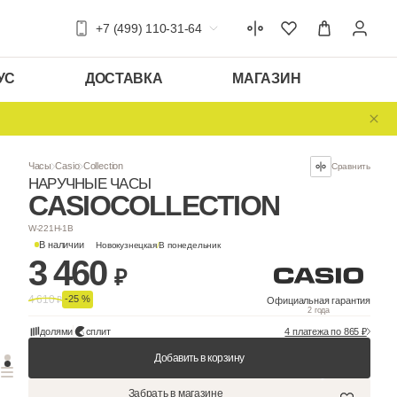
+7 (499) 110-31-64
УС
ДОСТАВКА
МАГАЗИН
Часы
Casio
Collection
НАРУЧНЫЕ ЧАСЫ
CASIO
COLLEC
W-221H-1B
В наличии
Новокузнецкая
/
В понедельни
3 460
₽
4 610
-25 %
₽
долями
сплит