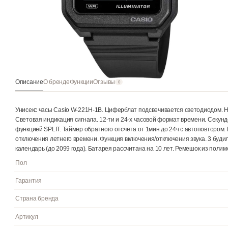
Описание
О бренде
Функции
Отзывы
0
Унисекс часы Casio W-221H-1B. Циферблат подсвечивается све
Световая индикация сигнала. 12-ти и 24-х часовой формат вре
функцией SPLIT. Таймер обратного отсчета от 1мин до 24ч с ав
отключения летнего времени. Функция включения/отключения зв
календарь (до 2099 года). Батарея рассчитана на 10 лет. Реме