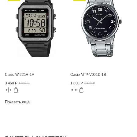
Casio W-221H-1A
Casio MTP-V001D-1B
3 460 Р
1 800 Р
4 612 Р
2 400 Р
Показать ещё