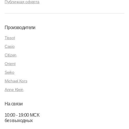
Публичная оферта
Производители
Tissot
Casio
Citizen
Orient
Seiko
Michael Kors
Anne Klein
На связи
10:00 - 19:00 МСК
без выходных