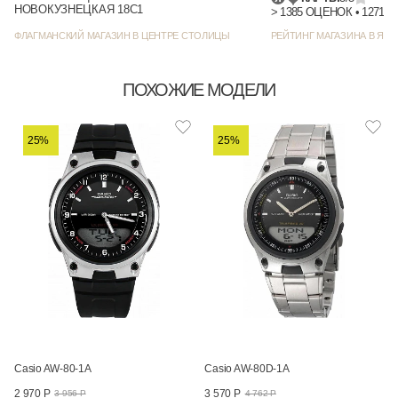
НОВОКУЗНЕЦКАЯ 18С1
> 1385 
ФЛАГМАНСКИЙ МАГАЗИН В ЦЕНТРЕ СТОЛИЦЫ
РЕЙТИНГ МАГАЗИНА В ЯНД
ПОХОЖИЕ МОДЕЛИ
25%
25%
Casio AW-80-1A
Casio AW-80D-1A
2 970 Р
3 570 Р
3 956 Р
4 762 Р