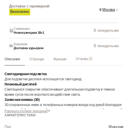
Доставка с примеркой
Москва
Бесплатно
Самовывоз
В понедельник
Новокузнецкая 18с1
Курьером
В понедельник
Доставка курьером
Отзывы
Описание
О бренде
Функции
0
Светодиодная подсветка
Для подсветки дисплея используется светодиод.
Неоновый дисплей
Светящееся покрытие обеспечивает длительную подсветку в темное
время суток после короткого воздействия света.
Записная книжка (30)
30 сохраненных имен и телефонных номеров всегда под рукой благодаря
встроенной базе данных. Каждая запись может включать в себя текст из 8
Раскрыть полное описание
букв и 12 цифр.
ХАРАКТЕРИСТИКИ
Функция мирового времени
Отображение текущего времени в основных городах и конкретных
Пол
Мужские