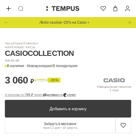
Лето скидок
−25% на Casio
1
/ 2
Часы
Casio
Collection
НАРУЧНЫЕ ЧАСЫ
CASIO
COLLECTION
AW-80-4B
В наличии
Новокузнецкая
/
В понедельник
3 060
4 080
₽
₽
-25 %
Официальная гарантия
2 года
4 платежа по
765 ₽
через
долями
или
сплит
Добавить в корзину
Забрать в магазине
через 2 дня • 10 августа