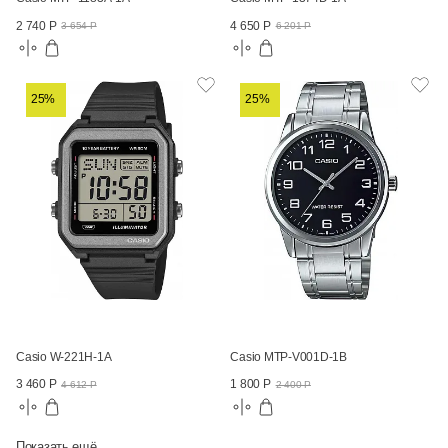
2 740 Р
4 650 Р
3 654 Р
6 201 Р
25%
25%
Casio W-221H-1A
Casio MTP-V001D-1B
3 460 Р
1 800 Р
4 612 Р
2 400 Р
Показать ещё