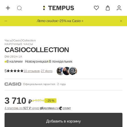
Лето скидок
−25% на Casio
Видео
Часы
Casio
Collection
НАРУЧНЫЕ ЧАСЫ
CASIO
COLLECTION
DW-291H-1A
В наличии
Новокузнецкая
/
В понедельник
5
·
10 отзывов
27 фото
Официальная гарантия · 2 года
3 710
4 940
₽
₽
-25 %
4 платежа по
927 ₽
через
долями
или
сплит
Добавить в корзину