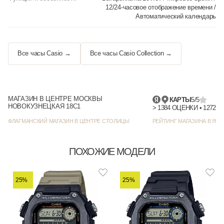
12/24-часовое отображение времени /
Автоматический календарь
Все часы Casio →
Все часы Casio Collection →
МАГАЗИН В ЦЕНТРЕ МОСКВЫ
КАРТЫ
5/5
НОВОКУЗНЕЦКАЯ 18С1
> 1384
ФЛАГМАНСКИЙ МАГАЗИН В ЦЕНТРЕ СТОЛИЦЫ
РЕЙТИНГ МАГАЗИНА В ЯНД
ПОХОЖИЕ МОДЕЛИ
25%
25%