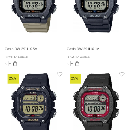
Casio DW-291HX-5A
Casio DW-291HX-1A
3 650 Р
3 520 Р
4 860 Р
4 692 Р
25%
25%