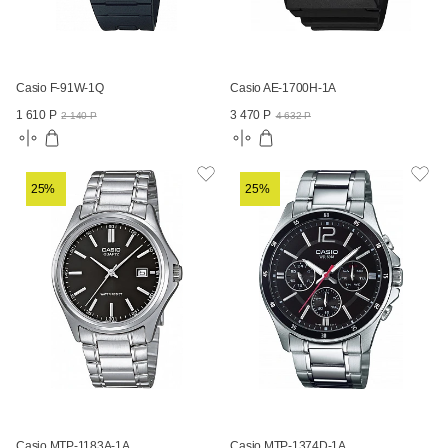
Casio F-91W-1Q
Casio AE-1700H-1A
1 610 Р
3 470 Р
2 140 Р
4 632 Р
25%
25%
Casio MTP-1183A-1A
Casio MTP-1374D-1A