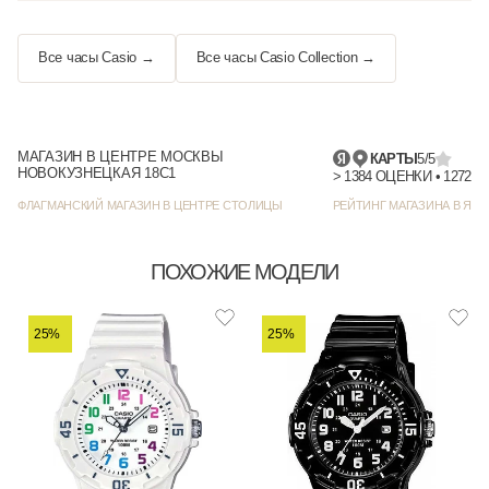
Все часы Casio →
Все часы Casio Collection →
МАГАЗИН В ЦЕНТРЕ МОСКВЫ
КАРТЫ
5/5
НОВОКУЗНЕЦКАЯ 18С1
> 1384
ФЛАГМАНСКИЙ МАГАЗИН В ЦЕНТРЕ СТОЛИЦЫ
РЕЙТИНГ МАГАЗИНА В ЯНД
ПОХОЖИЕ МОДЕЛИ
25%
25%