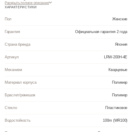
полимерный материал является идеальным для изготовления ремешка
Раскрыть полное описание
благодаря своей чрезвычайной прочности и гибкости. Органическое
ХАРАКТЕРИСТИКИ
стекло. Часы являются водонепроницаемыми до 10 Бар. Цвет корпуса:
Черный. Цвет циферблата: Белый. Ширина (с заводной головкой): 34мм.
Пол
Женские
Толщина: 13мм. Гарантия: 2 года. Другие наименования модели: LRW-
200H-4EVDR, LRW-200H-4EV, LRW-200H-4EVD, LRW-200H-4Е.
Гарантия
Официальная гарантия 2 года
Инструкция к Casio LRW-200H-4E на русском языке
Страна бренда
Япония
Артикул
LRW-200H-4E
Механизм
Кварцевые
Материал корпуса
Полимер
Браслет/ремешок
Полимер
Стекло
Пластиковое
Водостойкость
100m (WR100)