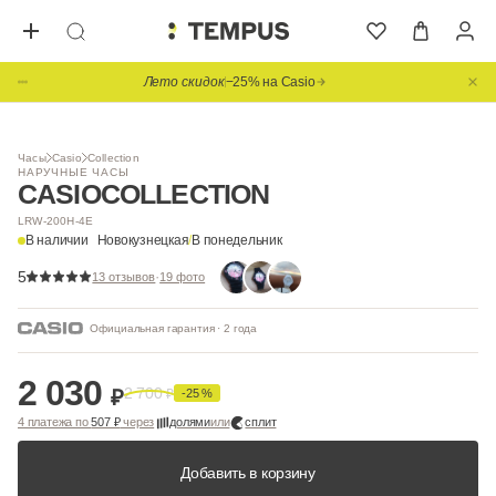
Лето скидок
−25% на Casio
Часы
Casio
Collection
НАРУЧНЫЕ ЧАСЫ
CASIO
COLLECTION
LRW-200H-4E
В наличии
Новокузнецкая
/
В понедельник
5
·
13 отзывов
19 фото
Официальная гарантия · 2 года
2 030
2 700
₽
₽
-25 %
4 платежа по
507 ₽
через
долями
или
сплит
Добавить в корзину