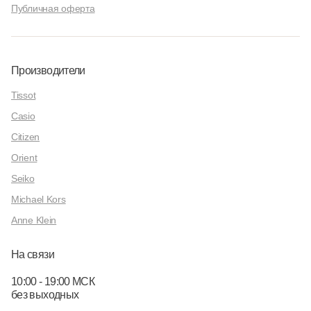
Публичная оферта
Производители
Tissot
Casio
Citizen
Orient
Seiko
Michael Kors
Anne Klein
На связи
10:00 - 19:00 МСК
без выходных