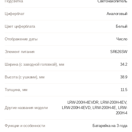
Подсветка
Светонакопитель
Циферблат
Аналоговый
Цвет циферблата
Белый
Отображение даты
Число
Элемент питания
SR626SW
Ширина (с заводной головкой), мм
34.2
Высота (с ушками), мм
38.9
Толщина, мм
11.5
LRW-200H-4EVDR, LRW-200H-4EV,
Другие названия модели
LRW-200H-4EVD, LRW-200H-4Е, LRW-
200H-4
Функции и особенности
Батарейка на 3 года