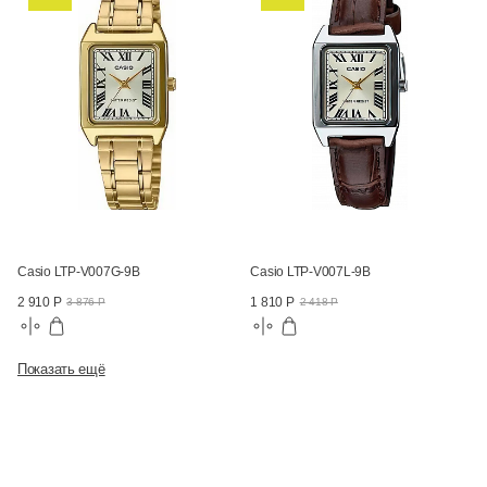
Casio LTP-V007G-9B
Casio LTP-V007L-9B
2 910 Р
1 810 Р
3 876 Р
2 418 Р
Показать ещё