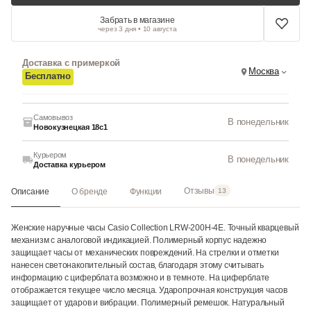
Забрать в магазине
через 3 дня • 10 августа
Доставка с примеркой
Москва
Бесплатно
Самовывоз
В понедельник
Новокузнецкая 18с1
Курьером
В понедельник
Доставка курьером
Отзывы
Описание
О бренде
Функции
13
Женские наручные часы Casio Collection LRW-200H-4E. Точный кварцевый
механизм с аналоговой индикацией. Полимерный корпус надежно
защищает часы от механических повреждений. На стрелки и отметки
нанесен светонакопительный состав, благодаря этому считывать
информацию с циферблата возможно и в темноте. На циферблате
отображается текущее число месяца. Ударопрочная конструкция часов
защищает от ударов и вибрации. Полимерный ремешок. Натуральный