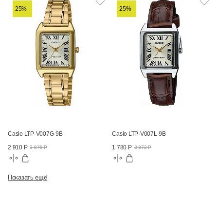
25%
25%
Casio LTP-V007G-9B
Casio LTP-V007L-9B
2 910 Р
1 780 Р
3 876 Р
2 372 Р
Показать ещё