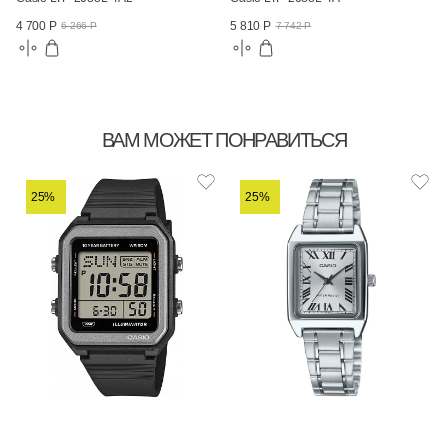
4 700 Р
5 810 Р
6 266 Р
7 742 Р
ВАМ МОЖЕТ ПОНРАВИТЬСЯ
25%
25%