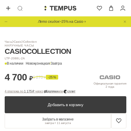
Лето скидок
−25% на Casio
Часы
Casio
Collection
НАРУЧНЫЕ ЧАСЫ
CASIO
COLLECTION
LTP-2088L-2A
В наличии
Новокузнецкая
/
Завтра
4 700
6 270
₽
₽
-25 %
Официальная гарантия
2 года
4 платежа по
1 175 ₽
через
долями
или
сплит
Добавить в корзину
Забрать в магазине
завтра • 11 августа