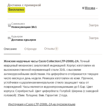
Доставка с примеркой
Москва
Бесплатно
Самовывоз
Завтра
Новокузнецкая 18с1
Курьером
Завтра
Доставка курьером
Отзывы
Описание
О бренде
0
Женские наручные часы Casio Collection LTP-2088L-2A.
Точный
кварцевый механизм с аналоговой индикацией. Корпус изготовлен из
высококачественной нержавеющей стали 316L с высокими
антикоррозийными свойствами. На циферблате отображается текущее
число месяца и день недели. Ремешок изготовлен из кожи. Прочное,
устойчивое к царапинам минеральное стекло защищает часы от
повреждений. Часы являются водонепроницаемыми до 5 Бар. Цвет
корпуса: Серебристый. Цвет циферблата: Голубой. Ширина (с заводной
головкой): 35мм. Толщина: 8мм. Гарантия: 2 года.
Инструкция к Casio LTP-2088L-2A на русском языке