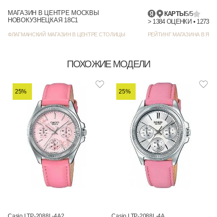
МАГАЗИН В ЦЕНТРЕ МОСКВЫ
КАРТЫ
5/5
НОВОКУЗНЕЦКАЯ 18С1
> 1384
ФЛАГМАНСКИЙ МАГАЗИН В ЦЕНТРЕ СТОЛИЦЫ
РЕЙТИНГ МАГАЗИНА В ЯНД
ПОХОЖИЕ МОДЕЛИ
25%
25%
Casio LTP-2088L-4A2
Casio LTP-2088L-4A