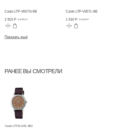
Casio LTP-V007G-9B
Casio LTP-V007L-9B
2 910 Р
1 810 Р
3 876 Р
2 418 Р
Показать ещё
РАНЕЕ ВЫ СМОТРЕЛИ
Casio LTP-E145L-5B2