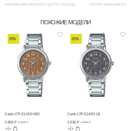
ФЛАГМАНСКИЙ МАГАЗИН В ЦЕНТРЕ СТОЛИЦЫ
РЕЙТИНГ МАГАЗИНА В ЯНД
ПОХОЖИЕ МОДЕЛИ
25%
25%
Casio LTP-E145D-5B2
Casio LTP-E145D-1B
3 800 Р
3 630 Р
5 064 Р
4 836 Р