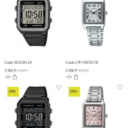
Casio W-221H-1A
Casio LTP-V007D-7B
3 460 Р
2 000 Р
4 612 Р
2 672 Р
25%
25%