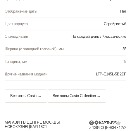
Отображение даты
Нет
Цвет корпуса
Серебристый
Стиль/дизайн
На каждый день / Классические
Ширина (с заводной головкой), мм
35
Толщина, мм
8
Другие названия модели
LTP-E145L-5B2DF
Все часы Casio →
Все часы Casio Collection →
МАГАЗИН В ЦЕНТРЕ МОСКВЫ
КАРТЫ
5/5
НОВОКУЗНЕЦКАЯ 18С1
> 1384