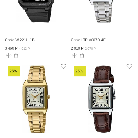
Casio W-221H-1B
Casio LTP-V007D-4E
3 460 Р
2 010 Р
4 612 Р
2 678 Р
25%
25%