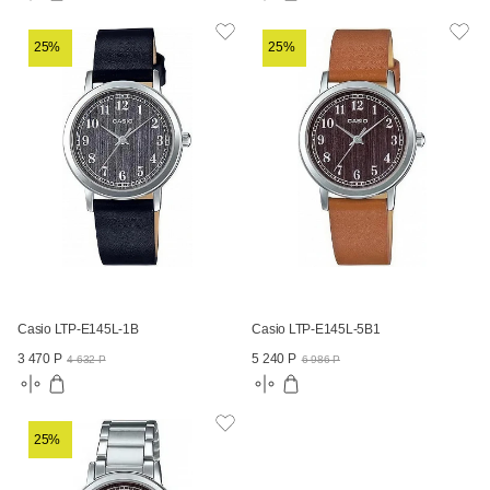
25%
25%
Casio LTP-E145L-1B
Casio LTP-E145L-5B1
3 470 Р
5 240 Р
4 632 Р
6 986 Р
25%