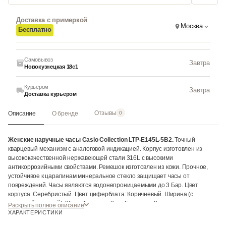
Доставка с примеркой
Москва
Бесплатно
Самовывоз
Завтра
Новокузнецкая 18с1
Курьером
Завтра
Доставка курьером
Отзывы
Описание
О бренде
0
Женские наручные часы Casio Collection LTP-E145L-5B2.
Точный
кварцевый механизм с аналоговой индикацией. Корпус изготовлен из
высококачественной нержавеющей стали 316L с высокими
антикоррозийными свойствами. Ремешок изготовлен из кожи. Прочное,
устойчивое к царапинам минеральное стекло защищает часы от
повреждений. Часы являются водонепроницаемыми до 3 Бар. Цвет
корпуса: Серебристый. Цвет циферблата: Коричневый. Ширина (с
заводной головкой): 35мм. Толщина: 8мм. Гарантия: 2 года.
Раскрыть полное описание
ХАРАКТЕРИСТИКИ
Инструкция к Casio LTP-E145L-5B2 на русском языке