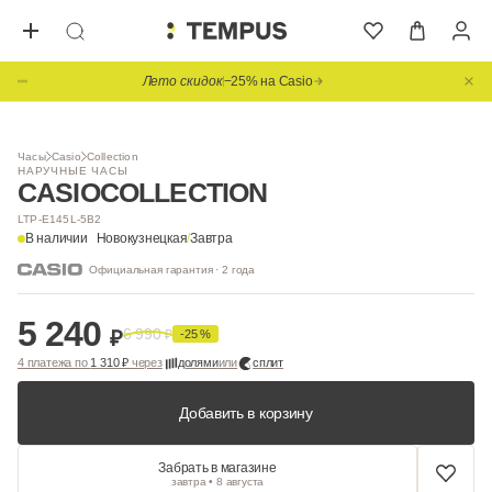
Лето скидок
−25% на Casio
Часы
Casio
Collection
НАРУЧНЫЕ ЧАСЫ
CASIO
COLLECTION
LTP-E145L-5B2
В наличии
Новокузнецкая
/
Завтра
Официальная гарантия · 2 года
5 240
6 990
₽
₽
-25 %
4 платежа по
1 310 ₽
через
долями
или
сплит
Добавить в корзину
Забрать в магазине
завтра • 8 августа