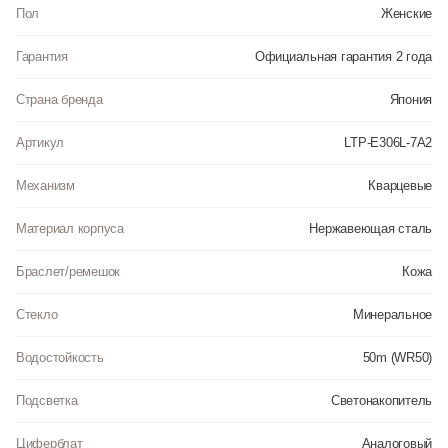
• Точность хода не хуже -+20 сек. В месяц.
Пол
Женские
• Минеральное стекло устойчивое к возникновению царапин.
• Светонакопительный состав на стрелках.
Гарантия
Официальная гарантия 2 года
• Корпус из стального сплава 316L с высокими антикоррозийными
свойствами.
• Кожаный ремешок.
Страна бренда
Япония
• Простая ремешковая застежка.
• Водозащита до 5 АТМ.
Артикул
LTP-E306L-7A2
Инструкция к Casio LTP-E306L-7A2 на русском языке
Механизм
Кварцевые
Материал корпуса
Нержавеющая сталь
Браслет/ремешок
Кожа
Стекло
Минеральное
Водостойкость
50m (WR50)
Подсветка
Светонакопитель
Циферблат
Аналоговый