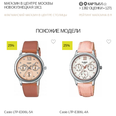
МАГАЗИН В ЦЕНТРЕ МОСКВЫ
КАРТЫ
5/5
НОВОКУЗНЕЦКАЯ 18С1
> 1382 
ФЛАГМАНСКИЙ МАГАЗИН В ЦЕНТРЕ СТОЛИЦЫ
РЕЙТИНГ МАГАЗИНА В ЯНД
ПОХОЖИЕ МОДЕЛИ
25%
25%
Casio LTP-E306L-5A
Casio LTP-E306L-4A