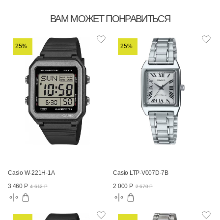
ВАМ МОЖЕТ ПОНРАВИТЬСЯ
25%
25%
Casio W-221H-1A
Casio LTP-V007D-7B
3 460 Р
2 000 Р
4 612 Р
2 670 Р