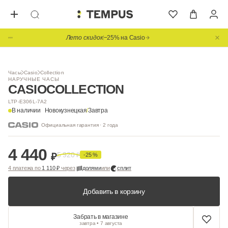
Лето скидок
−25% на Casio
Часы
Casio
Collection
НАРУЧНЫЕ ЧАСЫ
CASIO
COLLECTION
LTP-E306L-7A2
В наличии
Новокузнецкая
/
Завтра
Официальная гарантия · 2 года
4 440
5 920
₽
₽
-25 %
4 платежа по
1 110 ₽
через
долями
или
сплит
Добавить в корзину
Забрать в магазине
завтра • 7 августа