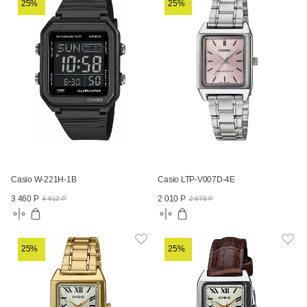
25%
25%
Casio W-221H-1B
Casio LTP-V007D-4E
3 460 Р
2 010 Р
4 612 Р
2 678 Р
25%
25%