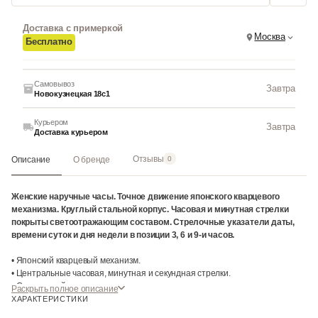
Доставка с примеркой
Москва
Бесплатно
Самовывоз
Завтра
Новокузнецкая 18с1
Курьером
Завтра
Доставка курьером
Отзывы
Описание
О бренде
0
Женские наручные часы. Точное движение японского кварцевого
механизма. Круглый стальной корпус. Часовая и минутная стрелки
покрыты светоотражающим составом. Стрелочные указатели даты,
времени суток и дня недели в позиции 3, 6 и 9-и часов.
• Японский кварцевый механизм.
• Центральные часовая, минутная и секундная стрелки.
• Стрелочный указатель дня недели.
Раскрыть полное описание
• Стрелочный указатель времени суток с 24-х часовой шкалой.
ХАРАКТЕРИСТИКИ
• Стрелочный указатель даты.