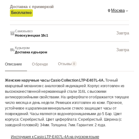
Доставка с примеркой
Москва
Бесплатно
Самовывоз
Завтра
Новокузнецкая 18с1
Курьером
Завтра
Доставка курьером
Отзывы
Описание
О бренде
0
Женские наручные часы Casio Collection LTP-E407L-4A.
Точный
кварцевый механизм с аналоговой индикацией. Корпус изготовлен из
высококачественной нержавеющей стали 316L с высокими
антикоррозийными свойствами. На циферблате отображается текущее
число месяца и день недели. Ремешок изготовлен из кожи. Прочное,
устойчивое к царапинам минеральное стекло защищает часы от
повреждений. Часы являются водонепроницаемыми до 5 Бар. Цвет
корпуса: Серебристый. Цвет циферблата: Серебристый. Ширина (с
заводной головкой): 34мм. Толщина: 7мм. Гарантия: 2 года.
Инструкция к Casio LTP-E407L-4A на русском языке