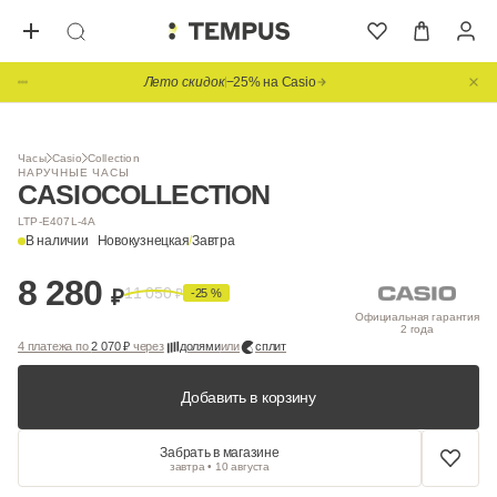
Лето скидок
−25% на Casio
Часы
Casio
Collection
НАРУЧНЫЕ ЧАСЫ
CASIO
COLLECTION
LTP-E407L-4A
В наличии
Новокузнецкая
/
Завтра
8 280
11 050
₽
₽
-25 %
Официальная гарантия
2 года
4 платежа по
2 070 ₽
через
долями
или
сплит
Добавить в корзину
Забрать в магазине
завтра • 10 августа