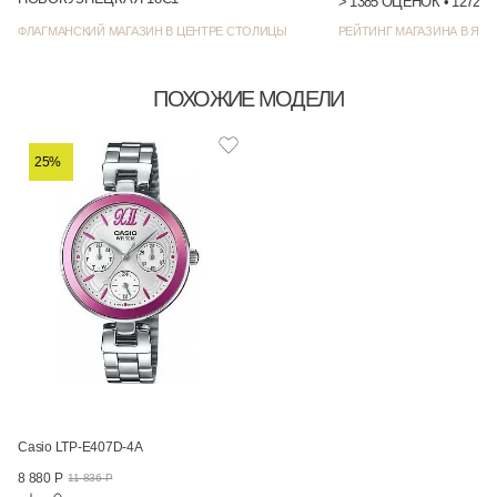
> 1385
ФЛАГМАНСКИЙ МАГАЗИН В ЦЕНТРЕ СТОЛИЦЫ
РЕЙТИНГ МАГАЗИНА В ЯНД
ПОХОЖИЕ МОДЕЛИ
25%
Casio LTP-E407D-4A
8 880 Р
11 836 Р