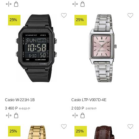
25%
25%
Casio W-221H-1B
Casio LTP-V007D-4E
3 460 Р
2 010 Р
4 612 Р
2 678 Р
25%
25%