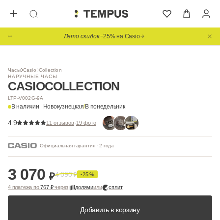
Лето скидок
−25% на Casio
1
/ 3
Видео
Часы
Casio
Collection
НАРУЧНЫЕ ЧАСЫ
CASIO
COLLECTION
LTP-V002G-9A
В наличии
Новокузнецкая
/
В понедельник
4.9
·
11 отзывов
19 фото
Официальная гарантия · 2 года
3 070
4 090
₽
₽
-25 %
4 платежа по
767 ₽
через
долями
или
сплит
Добавить в корзину