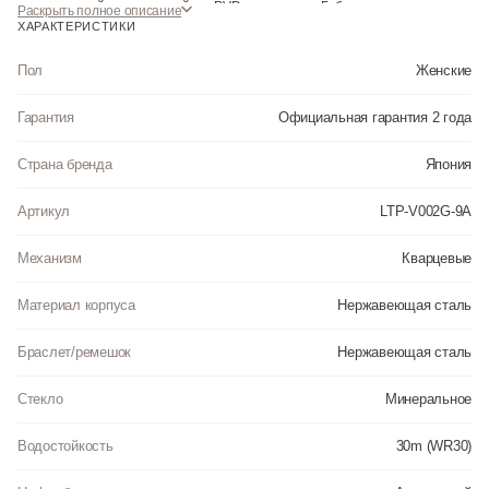
нержавеющей стали со стойким PVD покрытием. •Габариты корпуса
Раскрыть полное описание
(ШхВхТ)
ХАРАКТЕРИСТИКИ
25x31x9.2 мм .Вес 53 г . • Браслет из высококачественной нержавеющей
стали со стойким PVD покрытием. • Водозащита до 3 АТМ.
Пол
Женские
Инструкция к Casio LTP-V002G-9A на русском языке
Гарантия
Официальная гарантия 2 года
Страна бренда
Япония
Артикул
LTP-V002G-9A
Механизм
Кварцевые
Материал корпуса
Нержавеющая сталь
Браслет/ремешок
Нержавеющая сталь
Стекло
Минеральное
Водостойкость
30m (WR30)