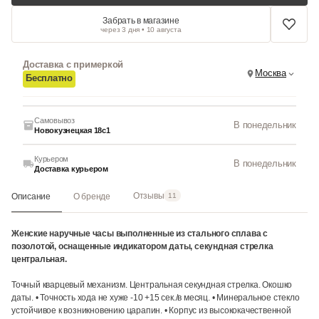
Забрать в магазине
через 3 дня • 10 августа
Доставка с примеркой
Москва
Бесплатно
Самовывоз
В понедельник
Новокузнецкая 18с1
Курьером
В понедельник
Доставка курьером
Отзывы
Описание
О бренде
11
Женские наручные часы выполненные из стального сплава с
позолотой, оснащенные индикатором даты, секундная стрелка
центральная.
Точный кварцевый механизм. Центральная секундная стрелка. Окошко
даты. • Точность хода не хуже -10 +15 сек./в месяц. • Минеральное стекло
устойчивое к возникновению царапин. • Корпус из высококачественной