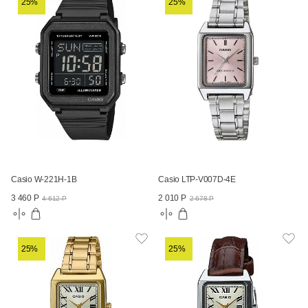
25%
25%
Casio W-221H-1B
Casio LTP-V007D-4E
3 460 Р
2 010 Р
4 612 Р
2 678 Р
25%
25%