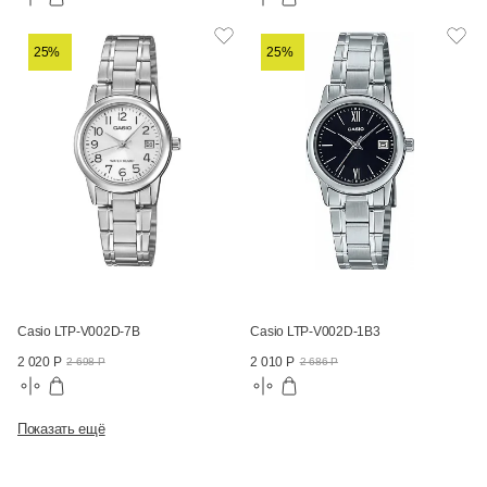
25%
25%
Casio LTP-V002D-7B
Casio LTP-V002D-1B3
2 020 Р
2 010 Р
2 698 Р
2 686 Р
Показать ещё