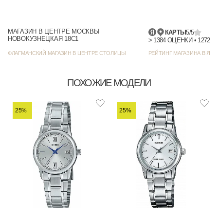
МАГАЗИН В ЦЕНТРЕ МОСКВЫ
КАРТЫ
5/5
НОВОКУЗНЕЦКАЯ 18С1
> 1384
ФЛАГМАНСКИЙ МАГАЗИН В ЦЕНТРЕ СТОЛИЦЫ
РЕЙТИНГ МАГАЗИНА В ЯНД
ПОХОЖИЕ МОДЕЛИ
25%
25%