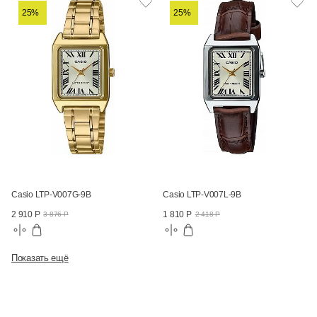
25%
25%
Casio LTP-V007G-9B
Casio LTP-V007L-9B
2 910 Р
1 810 Р
3 876 Р
2 418 Р
Показать ещё