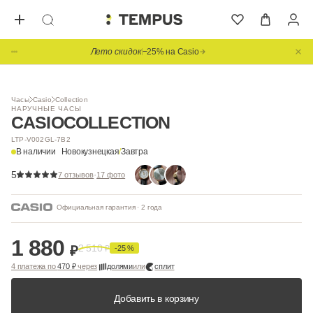
Лето скидок
−25% на Casio
Часы
Casio
Collection
НАРУЧНЫЕ ЧАСЫ
CASIO
COLLECTION
LTP-V002GL-7B2
В наличии
Новокузнецкая
/
Завтра
5
·
7 отзывов
17 фото
Официальная гарантия · 2 года
1 880
2 510
₽
₽
-25 %
4 платежа по
470 ₽
через
долями
или
сплит
Добавить в корзину