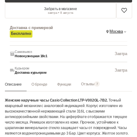
Забрать в магазине
завтра • 8 августа
Доставка с примеркой
Москва
Бесплатно
Самовывоз
Завтра
Новокузнецкая 18с1
Курьером
Завтра
Доставка курьером
Отзывы
Описание
О бренде
Функции
7
Женские наручные часы Casio Collection LTP-V002GL-7B2.
Точный
кварцевый механизм с аналоговой индикацией. Корпус изготовлен из
высококачественной нержавеющей стали 316L с высокими
антикоррозийными свойствами. На циферблате отображается текущее
число месяца. Ремешок изготовлен из кожи. Прочное, устойчивое к
царапинам минеральное стекло защищает часы от повреждений. Часы
являются водонепроницаемыми до 3 Бар. Цвет корпуса: Желтое золото.