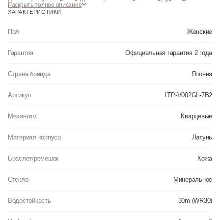
Цвет циферблата: Белый. Ширина (с заводной головкой): 25мм. Толщина:
Раскрыть полное описание
9мм. Гарантия: 2 года.
ХАРАКТЕРИСТИКИ
Инструкция к Casio LTP-V002GL-7B2 на русском языке
Пол
Женские
Гарантия
Официальная гарантия 2 года
Страна бренда
Япония
Артикул
LTP-V002GL-7B2
Механизм
Кварцевые
Материал корпуса
Латунь
Браслет/ремешок
Кожа
Стекло
Минеральное
Водостойкость
30m (WR30)