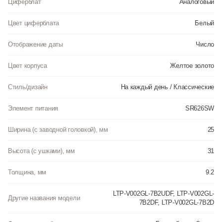
Циферблат
Аналоговый
Цвет циферблата
Белый
Отображение даты
Число
Цвет корпуса
Желтое золото
Стиль/дизайн
На каждый день / Классические
Элемент питания
SR626SW
Ширина (с заводной головкой), мм
25
Высота (с ушками), мм
31
Толщина, мм
9.2
LTP-V002GL-7B2UDF, LTP-V002GL-
Другие названия модели
7B2DF, LTP-V002GL-7B2D