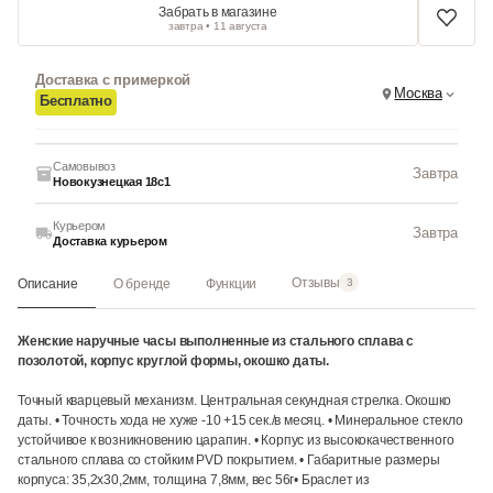
Забрать в магазине
завтра • 11 августа
Доставка с примеркой
Москва
Бесплатно
Самовывоз
Завтра
Новокузнецкая 18с1
Курьером
Завтра
Доставка курьером
Отзывы
Описание
О бренде
Функции
3
Женские наручные часы выполненные из стального сплава с
позолотой, корпус круглой формы, окошко даты.
Точный кварцевый механизм. Центральная секундная стрелка. Окошко
даты. • Точность хода не хуже -10 +15 сек./в месяц. • Минеральное стекло
устойчивое к возникновению царапин. • Корпус из высококачественного
стального сплава со стойким PVD покрытием. • Габаритные размеры
корпуса: 35,2x30,2мм, толщина 7,8мм, вес 56г• Браслет из