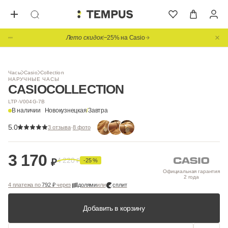
Лето скидок
−25% на Casio
1
/ 2
Часы
Casio
Collection
НАРУЧНЫЕ ЧАСЫ
CASIO
COLLECTION
LTP-V004G-7B
В наличии
Новокузнецкая
/
Завтра
5.0
·
3 отзыва
8 фото
3 170
4 220
₽
₽
-25 %
Официальная гарантия
2 года
4 платежа по
792 ₽
через
долями
или
сплит
Добавить в корзину