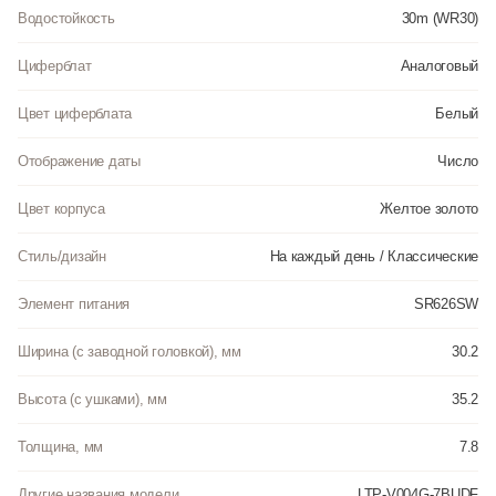
Водостойкость
30m (WR30)
Циферблат
Аналоговый
Цвет циферблата
Белый
Отображение даты
Число
Цвет корпуса
Желтое золото
Стиль/дизайн
На каждый день / Классические
Элемент питания
SR626SW
Ширина (с заводной головкой), мм
30.2
Высота (с ушками), мм
35.2
Толщина, мм
7.8
Другие названия модели
LTP-V004G-7BUDF