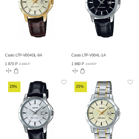
Casio LTP-V004GL-9A
Casio LTP-V004L-1A
1 870 Р
1 860 Р
2 492 Р
2 478 Р
25%
25%