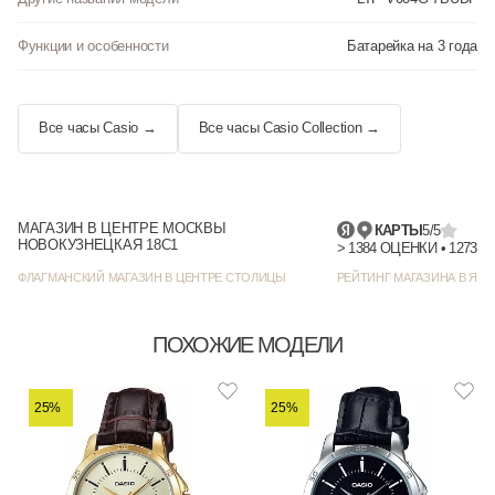
Функции и особенности
Батарейка на 3 года
Все часы Casio →
Все часы Casio Collection →
МАГАЗИН В ЦЕНТРЕ МОСКВЫ
КАРТЫ
5/5
НОВОКУЗНЕЦКАЯ 18С1
> 1384
ФЛАГМАНСКИЙ МАГАЗИН В ЦЕНТРЕ СТОЛИЦЫ
РЕЙТИНГ МАГАЗИНА В ЯНД
ПОХОЖИЕ МОДЕЛИ
25%
25%