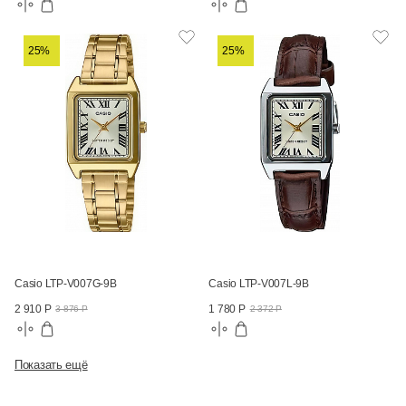
25%
25%
Casio LTP-V007G-9B
Casio LTP-V007L-9B
2 910 Р
1 780 Р
3 876 Р
2 372 Р
Показать ещё