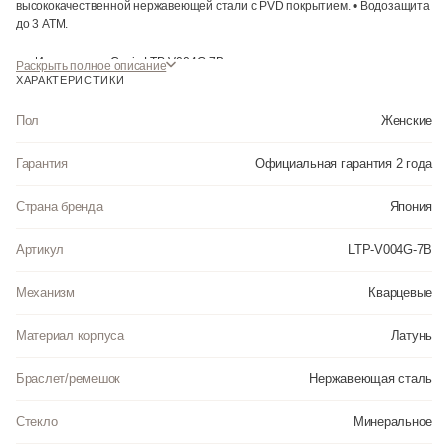
высококачественной нержавеющей стали с PVD покрытием. • Водозащита
до 3 АТМ.
Инструкция к Casio LTP-V004G-7B на русском языке
Раскрыть полное описание
ХАРАКТЕРИСТИКИ
Пол
Женские
Гарантия
Официальная гарантия 2 года
Страна бренда
Япония
Артикул
LTP-V004G-7B
Механизм
Кварцевые
Материал корпуса
Латунь
Браслет/ремешок
Нержавеющая сталь
Стекло
Минеральное