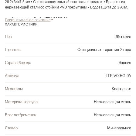
28.2x34x7.5 мм • Светонакопительный состав на стрелках. • Браслет из
нержавеющей стали со стойким PVD покрытием. • Водозащита до 3 АТМ.
Инструкция к Casio LTP-V005G-9A на русском языке
Раскрыть полное описание
ХАРАКТЕРИСТИКИ
Пол
Женские
Гарантия
Официальная гарантия 2 года
Страна бренда
Япония
Артикул
LTP-V005G-9A
Механизм
Кварцевые
Материал корпуса
Нержавеющая сталь
Браслет/ремешок
Нержавеющая сталь
Стекло
Минеральное