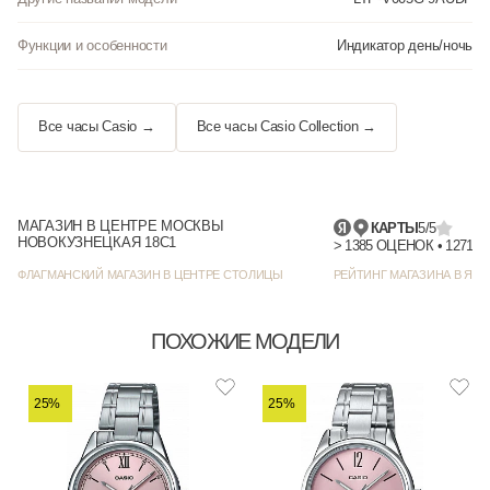
Функции и особенности
Индикатор день/ночь
Все часы Casio →
Все часы Casio Collection →
МАГАЗИН В ЦЕНТРЕ МОСКВЫ
КАРТЫ
5/5
НОВОКУЗНЕЦКАЯ 18С1
> 1385 
ФЛАГМАНСКИЙ МАГАЗИН В ЦЕНТРЕ СТОЛИЦЫ
РЕЙТИНГ МАГАЗИНА В ЯНД
ПОХОЖИЕ МОДЕЛИ
25%
25%