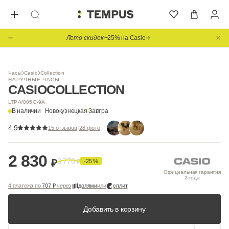
Лето скидок
−25% на Casio
1
/ 2
Видео
Часы
Casio
Collection
НАРУЧНЫЕ ЧАСЫ
CASIO
COLLECTION
LTP-V005G-9A
В наличии
Новокузнецкая
/
Завтра
4.9
·
15 отзывов
28 фото
2 830
3 770
₽
₽
-25 %
Официальная гарантия
2 года
4 платежа по
707 ₽
через
долями
или
сплит
Добавить в корзину