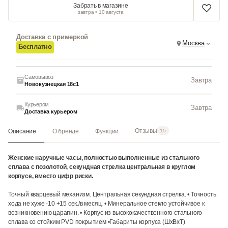
Забрать в магазине
завтра • 10 августа
Доставка с примеркой
Москва
Бесплатно
Самовывоз
Завтра
Новокузнецкая 18с1
Курьером
Завтра
Доставка курьером
Отзывы
Описание
О бренде
Функции
15
Женские наручные часы, полностью выполненные из стального
сплава с позолотой, секундная стрелка центральная в круглом
корпусе, вместо цифр риски.
Точный кварцевый механизм. Центральная секундная стрелка. • Точность
хода не хуже -10 +15 сек./в месяц. • Минеральное стекло устойчивое к
возникновению царапин. • Корпус из высококачественного стального
сплава со стойким PVD покрытием •Габариты корпуса (ШхВхТ)