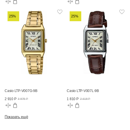
25%
25%
Casio LTP-V007G-9B
Casio LTP-V007L-9B
2 910 Р
1 810 Р
3 876 Р
2 418 Р
Показать ещё