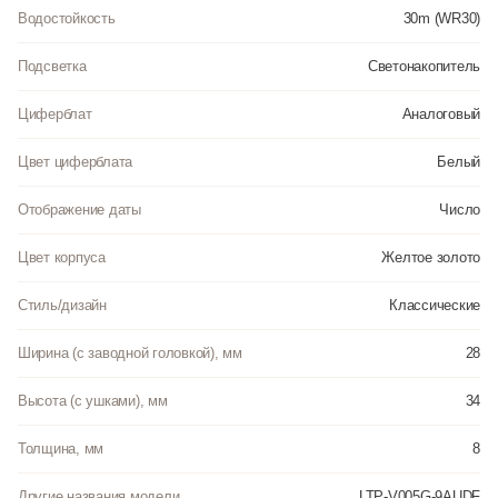
Водостойкость
30m (WR30)
Подсветка
Светонакопитель
Циферблат
Аналоговый
Цвет циферблата
Белый
Отображение даты
Число
Цвет корпуса
Желтое золото
Стиль/дизайн
Классические
Ширина (с заводной головкой), мм
28
Высота (с ушками), мм
34
Толщина, мм
8
Другие названия модели
LTP-V005G-9AUDF