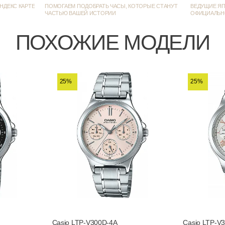
НДЕКС КАРТЕ
ПОМОГАЕМ ПОДОБРАТЬ ЧАСЫ, КОТОРЫЕ СТАНУТ
ВЕДУЩИЕ ЯП
ЧАСТЬЮ ВАШЕЙ ИСТОРИИ
ОФИЦИАЛЬН
ПОХОЖИЕ МОДЕЛИ
Батарейка на 3 года / 12/24-часовое
25%
25%
Casio LTP-V300D-4A
Casio LTP-V