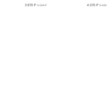
3 870 Р
4 070 Р
5 154 Р
5 432