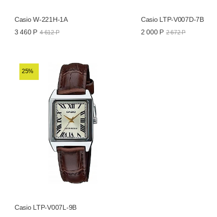
Casio W-221H-1A
Casio LTP-V007D-7B
3 460 Р
2 000 Р
4 612 Р
2 672 Р
25%
Casio LTP-V007L-9B