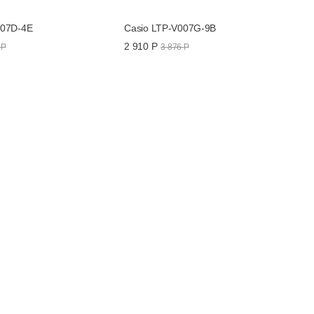
007D-4E
Casio LTP-V007G-9B
2 910 Р
 Р
3 876 Р