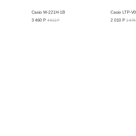
Casio W-221H-1B
Casio LTP-V
3 460 Р
2 010 Р
4 612 Р
2 678