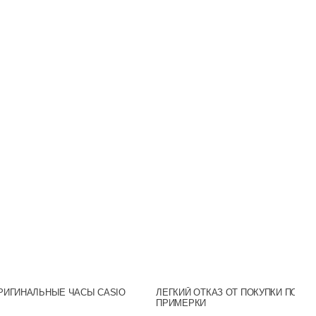
Нержавеющая сталь
Минеральное
30m (WR30)
Светонакопитель
Аналоговый
Желтый
Число и день недели
Желтое золото
На каждый день
SR920SW
РИГИНАЛЬНЫЕ ЧАСЫ CASIO
ЛЕГКИЙ ОТКАЗ ОТ ПОКУПКИ ПОСЛ
33.2
ПРИМЕРКИ