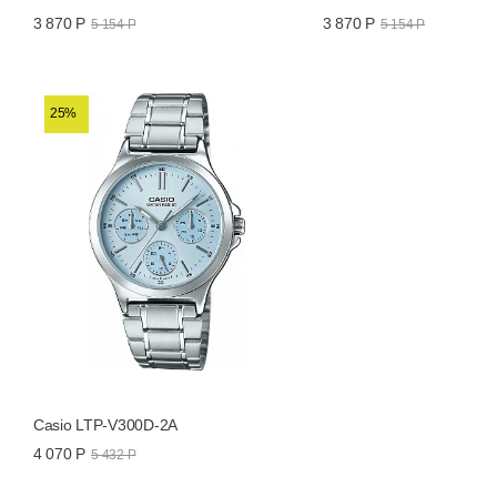
3 870 Р
3 870 Р
5 154 Р
5 154 Р
25%
Casio LTP-V300D-2A
4 070 Р
5 432 Р