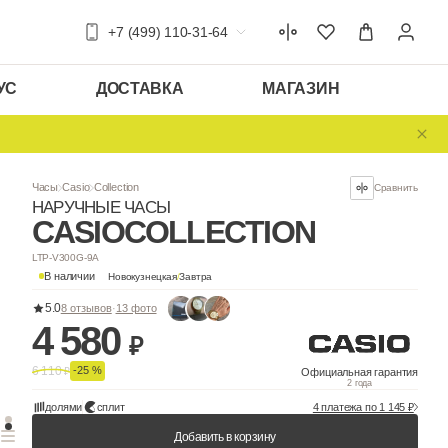
+7 (499) 110-31-64
УС
ДОСТАВКА
МАГАЗИН
Часы
Casio
Collection
НАРУЧНЫЕ ЧАСЫ
CASIO
COLLEC
LTP-V300G-9A
В наличии
Новокузнецкая
/
Завтра
5.0
8 отзывов
·
13 фото
4 580
₽
6 110
-25 %
₽