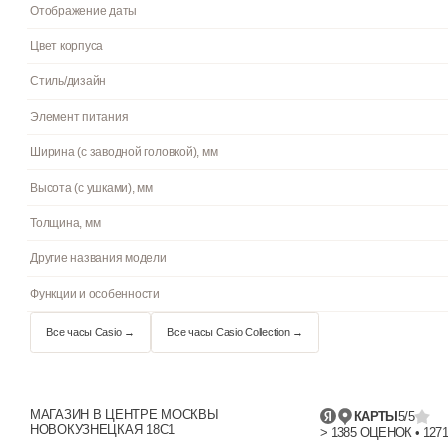
Браслет/ремешок
Стекло
Водостойкость
Подсветка
Циферблат
Цвет циферблата
Отображение даты
Цвет корпуса
Стиль/дизайн
Элемент питания
МАГАЗИН В ЦЕНТРЕ МОСКВЫ
Ширина (с заводной головкой), мм
КАРТЫ
5/5
НОВОКУЗНЕЦКАЯ 18С1