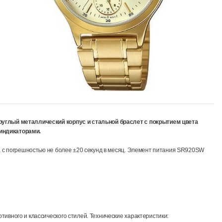
ная цена. Круглый металлический корпус и стальной браслет с п
нительными индикаторами.
Точность хода с погрешностью не более ±20 секунд в месяц. Элемен