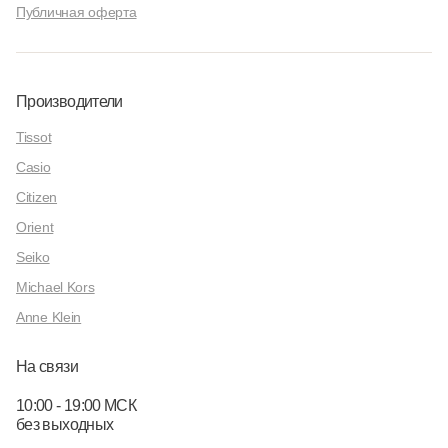
Публичная оферта
Производители
Tissot
Casio
Citizen
Orient
Seiko
Michael Kors
Anne Klein
На связи
10:00 - 19:00 МСК
без выходных