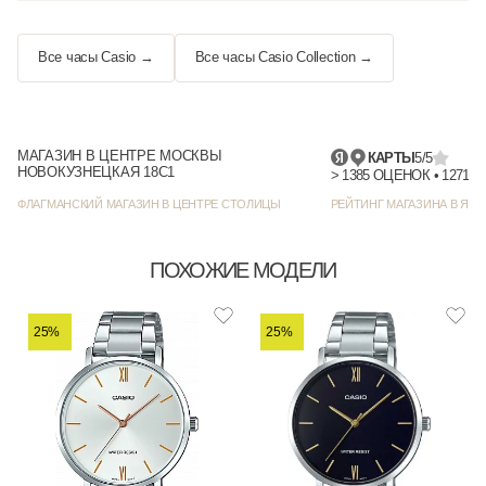
Все часы Casio →
Все часы Casio Collection →
МАГАЗИН В ЦЕНТРЕ МОСКВЫ
КАРТЫ
5/5
НОВОКУЗНЕЦКАЯ 18С1
> 1385 
ФЛАГМАНСКИЙ МАГАЗИН В ЦЕНТРЕ СТОЛИЦЫ
РЕЙТИНГ МАГАЗИНА В ЯНД
ПОХОЖИЕ МОДЕЛИ
25%
25%