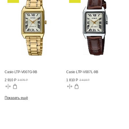
Casio LTP-V007G-9B
Casio LTP-V007L-9B
2 910 Р
1 810 Р
3 876 Р
2 418 Р
Показать ещё