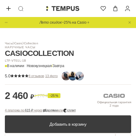
Лето скидок
−25% на Casio
1
/ 8
Видео
Часы
Casio
Collection
НАРУЧНЫЕ ЧАСЫ
CASIO
COLLECTION
LTP-VT01L-1B
В наличии
Новокузнецкая
/
Завтра
5.0
·
8 отзывов
13 фото
2 460
3 270
₽
₽
-25 %
Официальная гарантия
2 года
4 платежа по
615 ₽
через
долями
или
сплит
Добавить в корзину