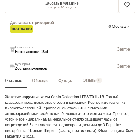
Забрать в магазине
завтра • 10 августа
Доставка с примеркой
Москва
Бесплатно
Самовывоз
Завтра
Новокузнецкая 18с1
Курьером
Завтра
Доставка курьером
Отзывы
Описание
О бренде
Функции
8
Женские наручные часы Casio Collection LTP-VT01L-1B.
Точный
кварцевый механизм с аналоговой индикацией. Корпус изготовлен из
высококачественной нержавеющей стали 316L с высокими
антикоррозийными свойствами. Ремешок изготовлен из кожи. Прочное,
устойчивое к царапинам минеральное стекло защищает часы от
повреждений. Часы являются водонепроницаемыми до 3 Бар. Цвет
циферблата: Черный. Ширина (с заводной головкой): 34мм. Толщина: 8мм.
Гарантия: 2 года.