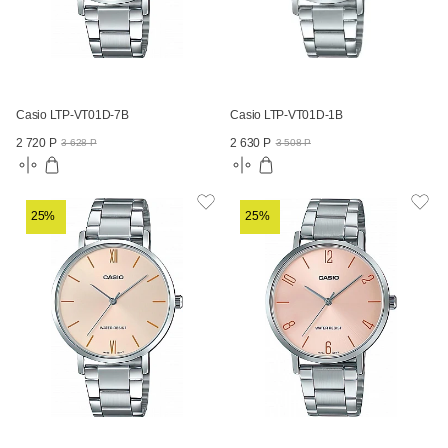
Casio LTP-VT01D-7B
Casio LTP-VT01D-1B
2 720 Р
2 630 Р
3 628 Р
3 508 Р
25%
25%