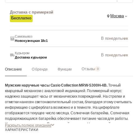
Доставка с примеркой
Москва
Бесплатно
Самовывоз
В понедельник
Новокузнецкая 18с1
Курьером
В понедельник
Доставка курьером
Отзывы
Описание
О бренде
Функции
0
Мужские наручные часы Casio Collection MRW-S300H-4B.
Точный
кварцевый механизм с аналоговой индикацией. Полимерный корпус
надежно защищает часы от механических повреждений. На стрелки и
отметки нанесен светонакопительный состав, благодаря этому считывать
информацию с циферблата возможно и в темноте. На циферблате
отображается текущее число месяца. Солнечная батарейка. Солнечная
подзаряжающаяся батарейка обеспечивает питание часов для работы.
Индикатор запаса хода. Полимерный ремешок. Натуральный
Раскрыть полное описание
полимерный материал является идеальным для изготовления ремешка
ХАРАКТЕРИСТИКИ
благодаря своей чрезвычайной прочности и гибкости. Органическое