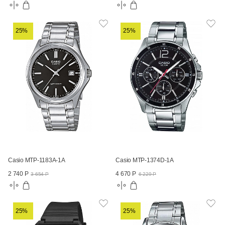
25%
25%
Casio MTP-1183A-1A
Casio MTP-1374D-1A
2 740 Р
4 670 Р
3 654 Р
6 229 Р
25%
25%