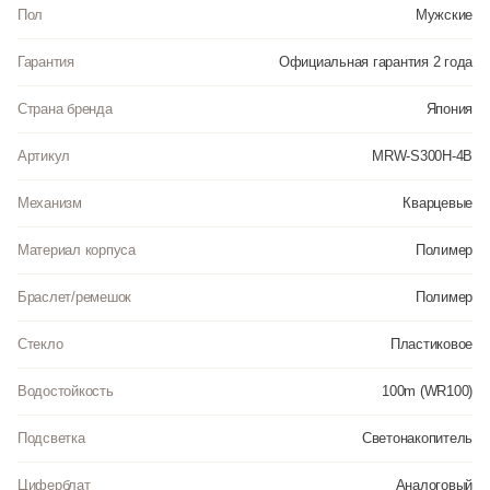
стекло. Часы являются водонепроницаемыми до 10 Бар. Цвет корпуса:
Пол
Мужские
Черный. Цвет циферблата: Черный. Ширина (с заводной головкой): 53мм.
Толщина: 13мм. Гарантия: 2 года.
Гарантия
Официальная гарантия 2 года
Инструкция к Casio MRW-S300H-4B на русском языке
Страна бренда
Япония
Артикул
MRW-S300H-4B
Механизм
Кварцевые
Материал корпуса
Полимер
Браслет/ремешок
Полимер
Стекло
Пластиковое
Водостойкость
100m (WR100)
Подсветка
Светонакопитель
Циферблат
Аналоговый