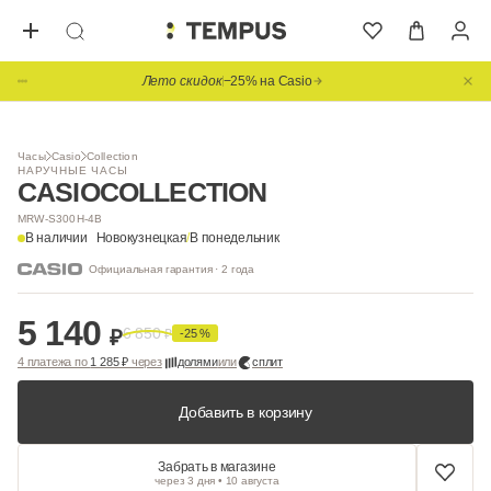
Лето скидок
−25% на Casio
1
/ 3
Часы
Casio
Collection
НАРУЧНЫЕ ЧАСЫ
CASIO
COLLECTION
MRW-S300H-4B
В наличии
Новокузнецкая
/
В понедельник
Официальная гарантия · 2 года
5 140
6 850
₽
₽
-25 %
4 платежа по
1 285 ₽
через
долями
или
сплит
Добавить в корзину
Забрать в магазине
через 3 дня • 10 августа