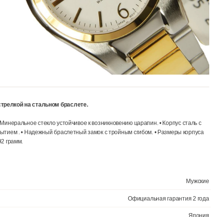
секундной стрелкой на стальном браслете.
ареи 3 года. • Минеральное стекло устойчивое к возникновению царапи
им PVD покрытием . • Надежный браслетный замок с тройным сгибом.
(толщина) / 92 грамм.