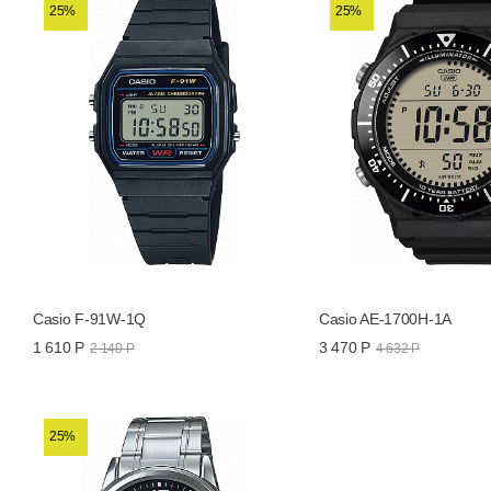
25%
25%
Casio F-91W-1Q
Casio AE-1700H-1A
1 610 Р
3 470 Р
2 140 Р
4 632 Р
25%