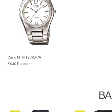
Casio MTP-1253D-7A
3 040 Р
4 058 Р
ВА