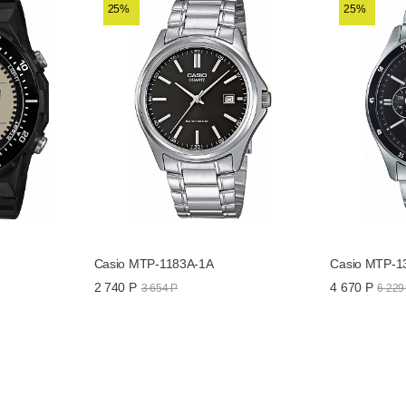
25%
25%
Casio MTP-1183A-1A
Casio MTP-1
2 740 Р
4 670 Р
3 654 Р
6 229