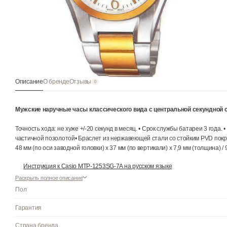
Описание
О бренде
Отзывы
0
Мужские наручные часы классического вида с центральной 
Точность хода: не хуже +/-20 секунд в месяц. • Срок службы бат
частичной позолотой• Браслет из нержавеющей стали со стойк
48 мм (по оси заводной головки) х 37 мм (по вертикали) х 7,9 мм 