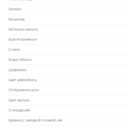
Инструкция к Casio MTP-1253SG-7A на русском языке
Раскрыть полное описание
Пол
Гарантия
Страна бренда
Артикул
Механизм
Материал корпуса
Браслет/ремешок
Стекло
Водостойкость
Циферблат