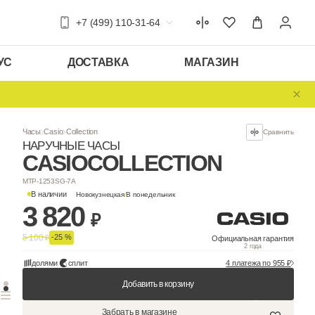
+7 (499) 110-31-64
УС
ДОСТАВКА
МАГАЗИН
Часы
Casio
Collection
НАРУЧНЫЕ ЧАСЫ
CASIO
COLLEC
MTP-1253SG-7A
В наличии
Новокузнецкая
/
В понедельни
3 820
₽
5 100
-25 %
₽
долями
сплит