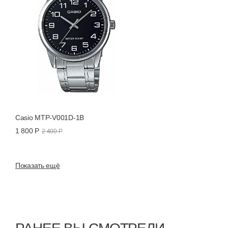
Casio MTP-V001D-1B
1 800 Р
2 400 Р
Показать ещё