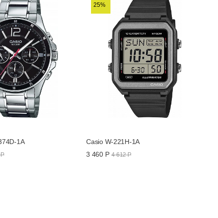
25%
374D-1A
Casio W-221H-1A
3 460 Р
 Р
4 612 Р