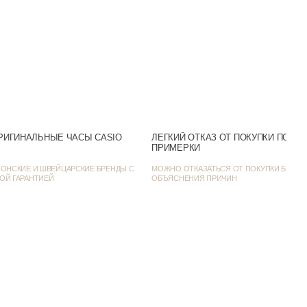
Белый
Нет
Серебристый
 день / Классические
РИГИНАЛЬНЫЕ ЧАСЫ CASIO
ЛЕГКИЙ ОТКАЗ ОТ ПОКУПКИ ПОСЛ
37
ПРИМЕРКИ
48
ОНСКИЕ И ШВЕЙЦАРСКИЕ БРЕНДЫ С
МОЖНО ОТКАЗАТЬСЯ ОТ ПОКУПКИ БЕЗ
ОЙ ГАРАНТИЕЙ
ОБЪЯСНЕНИЯ ПРИЧИН
8
, MTP-1253SG-7AVDF