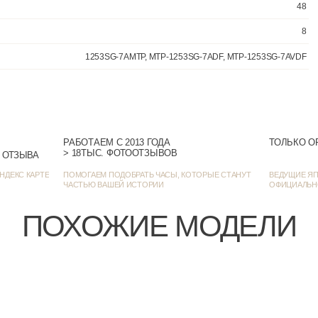
На каждый
РАБОТАЕМ С 2013 ГОДА
ТОЛЬКО О
> 18ТЫС. ФОТООТЗЫВОВ
> 1384 ОЦЕНКИ • 1272 ОТЗЫВА
НДЕКС КАРТЕ
ПОМОГАЕМ ПОДОБРАТЬ ЧАСЫ, КОТОРЫЕ СТАНУТ
ВЕДУЩИЕ ЯП
ЧАСТЬЮ ВАШЕЙ ИСТОРИИ
ОФИЦИАЛЬН
ПОХОЖИЕ МОДЕЛИ
1253SG-7AMTP, MTP-1253SG-7ADF