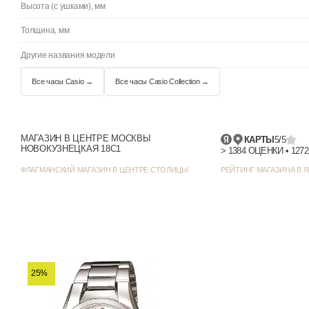
Цвет циферблата
Отображение даты
Цвет корпуса
Стиль/дизайн
МАГАЗИН В ЦЕНТРЕ МОСКВЫ
КАРТЫ
5/5
Ширина (с заводной головкой), мм
НОВОКУЗНЕЦКАЯ 18С1
Высота (с ушками), мм
ФЛАГМАНСКИЙ МАГАЗИН В ЦЕНТРЕ СТОЛИЦЫ
РЕЙТИНГ МАГАЗИНА В Я
Толщина, мм
Другие названия модели
Все часы Casio →
Все часы Casio Collection →
25%