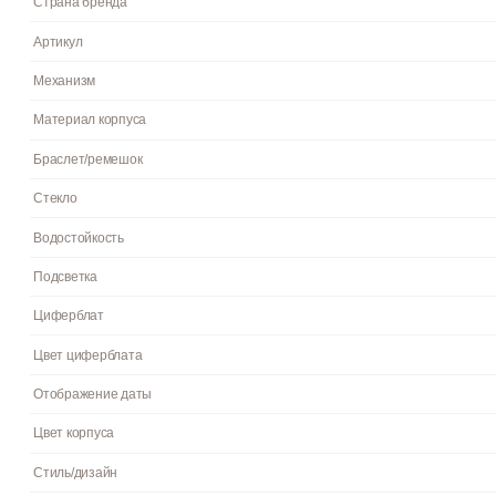
благодаря этому считывать информацию с циферблата возможн
нержавеющей стали. Прочное, устойчивое к царапинам минер
Бар. Ширина (с заводной головкой): 49мм. Толщина: 12мм. Гаран
Инструкция к Casio MTP-1346D-7A1 на русском языке
Раскрыть полное описание
Пол
Гарантия
Страна бренда
Артикул
Механизм
Материал корпуса
Браслет/ремешок
Стекло