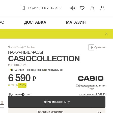
+7 (499) 110-31-64
УС
ДОСТАВКА
МАГАЗИН
Часы
Casio
Collection
НАРУЧНЫЕ ЧАСЫ
CASIO
COLLEC
MTP-1346D-7A1
В наличии
Новокузнецкая
/
В понедельни
6 590
₽
8 790
-25 %
₽
долями
сплит