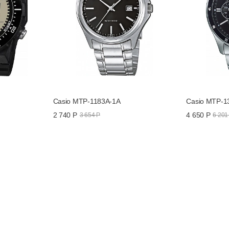
Casio MTP-1183A-1A
Casio MTP-1
2 740 Р
4 650 Р
3 654 Р
6 201