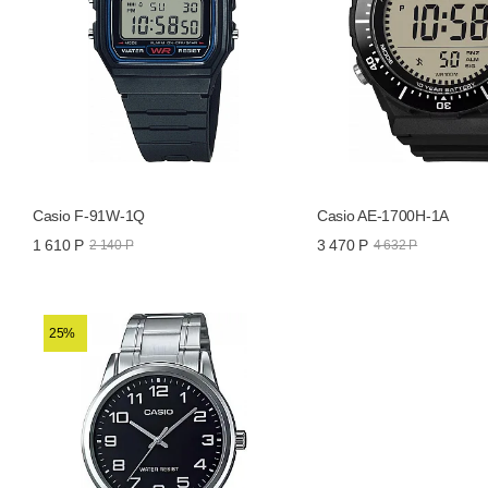
Casio F-91W-1Q
Casio AE-1700H-1A
1 610 Р
3 470 Р
2 140 Р
4 632 Р
25%