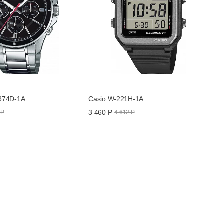
374D-1A
Casio W-221H-1A
3 460 Р
 Р
4 612 Р