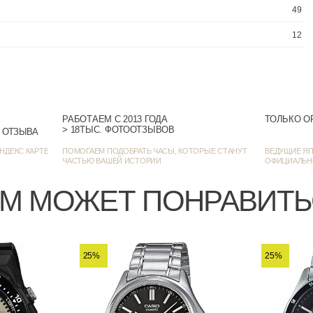
РАБОТАЕМ С 2013 ГОДА
ТОЛЬКО О
> 18ТЫС. ФОТООТЗЫВОВ
> 1384 ОЦЕНКИ • 1272 ОТЗЫВА
НДЕКС КАРТЕ
ПОМОГАЕМ ПОДОБРАТЬ ЧАСЫ, КОТОРЫЕ СТАНУТ
ВЕДУЩИЕ ЯП
ЧАСТЬЮ ВАШЕЙ ИСТОРИИ
ОФИЦИАЛЬН
М МОЖЕТ ПОНРАВИТ
На каждый
25%
25%