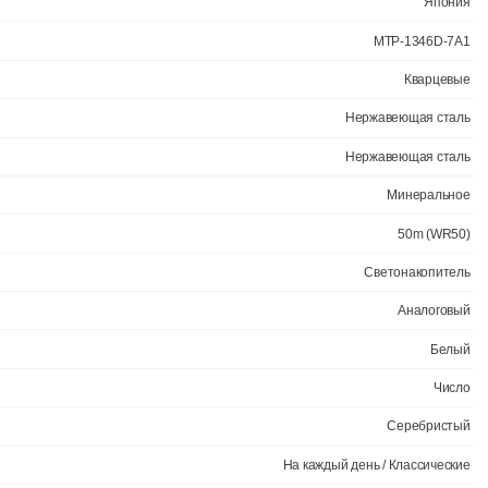
о и в темноте. На циферблате отображается текущее число месяца.
альное стекло защищает часы от повреждений. Часы являются водо
тия: 2 года.
Официал