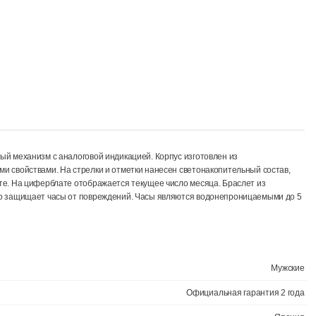
ный кварцевый механизм с аналоговой индикацией. Корпус изготовле
коррозийными свойствами. На стрелки и отметки нанесен светонако