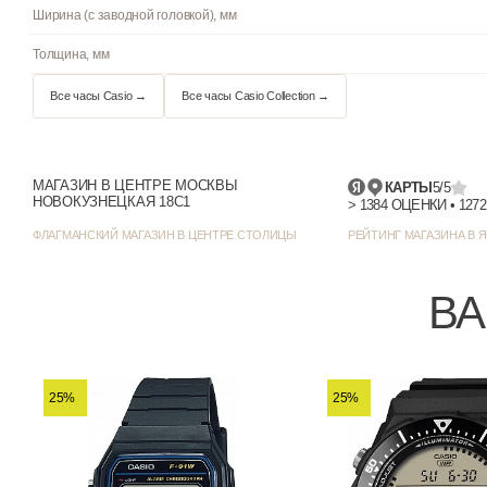
Водостойкость
Подсветка
Циферблат
Цвет циферблата
МАГАЗИН В ЦЕНТРЕ МОСКВЫ
КАРТЫ
5/5
НОВОКУЗНЕЦКАЯ 18С1
Отображение даты
ФЛАГМАНСКИЙ МАГАЗИН В ЦЕНТРЕ СТОЛИЦЫ
РЕЙТИНГ МАГАЗИНА В Я
Цвет корпуса
ВА
Стиль/дизайн
Ширина (с заводной головкой), мм
25%
25%
Толщина, мм
Все часы Casio →
Все часы Casio Collection →