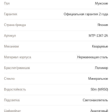
являются водонепроницаемыми до 5 Бар. Цвет циферблата: Синий.
Пол
Мужские
Ширина (с заводной головкой): 49мм. Толщина: 12мм. Гарантия: 2 года.
Гарантия
Официальная гарантия 2 года
Инструкция к Casio MTP-1347-2A на русском языке
Страна бренда
Япония
Артикул
MTP-1347-2A
Механизм
Кварцевые
Материал корпуса
Нержавеющая сталь
Браслет/ремешок
Полимер
Стекло
Минеральное
Водостойкость
50m (WR50)
Подсветка
Светонакопитель
Циферблат
Аналоговый