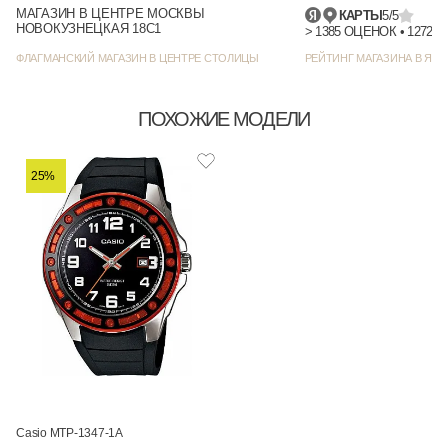
МАГАЗИН В ЦЕНТРЕ МОСКВЫ
КАРТЫ
5/5
НОВОКУЗНЕЦКАЯ 18С1
> 1385
ФЛАГМАНСКИЙ МАГАЗИН В ЦЕНТРЕ СТОЛИЦЫ
РЕЙТИНГ МАГАЗИНА В ЯНД
ПОХОЖИЕ МОДЕЛИ
25%
Casio MTP-1347-1A