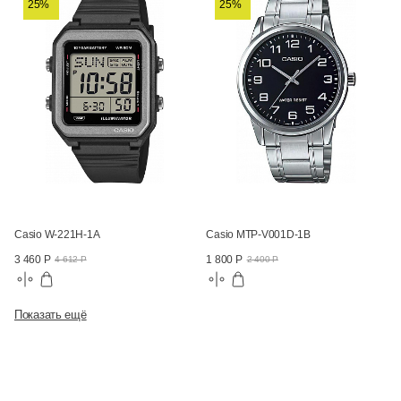
25%
25%
Casio W-221H-1A
Casio MTP-V001D-1B
3 460 Р
1 800 Р
4 612 Р
2 400 Р
Показать ещё