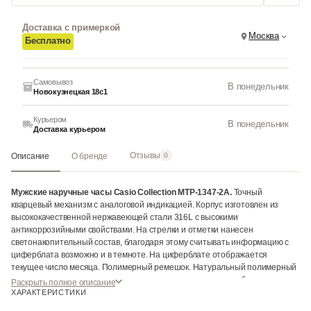
Доставка с примеркой
Москва
Бесплатно
Самовывоз
В понедельник
Новокузнецкая 18с1
Курьером
В понедельник
Доставка курьером
Отзывы
Описание
О бренде
0
Мужские наручные часы Casio Collection MTP-1347-2A.
Точный
кварцевый механизм с аналоговой индикацией. Корпус изготовлен из
высококачественной нержавеющей стали 316L с высокими
антикоррозийными свойствами. На стрелки и отметки нанесен
светонакопительный состав, благодаря этому считывать информацию с
циферблата возможно и в темноте. На циферблате отображается
текущее число месяца. Полимерный ремешок. Натуральный полимерный
материал является идеальным для изготовления ремешка благодаря
Раскрыть полное описание
своей чрезвычайной прочности и гибкости. Прочное, устойчивое к
ХАРАКТЕРИСТИКИ
царапинам минеральное стекло защищает часы от повреждений. Часы