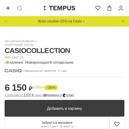
Лето скидок
−25% на Casio
1
/ 3
Часы
Casio
Collection
НАРУЧНЫЕ ЧАСЫ
CASIO
COLLECTION
MTP-1347-2A
В наличии
Новокузнецкая
/
В понедельник
Официальная гарантия · 2 года
6 150
8 200
₽
₽
-25 %
4 платежа по
1 537 ₽
через
долями
или
сплит
Добавить в корзину
Забрать в магазине
через 2 дня • 10 августа