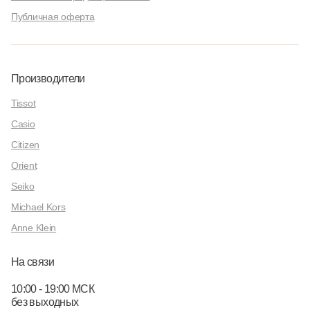
Публичная оферта
Производители
Tissot
Casio
Citizen
Orient
Seiko
Michael Kors
Anne Klein
На связи
10:00 - 19:00 МСК
без выходных