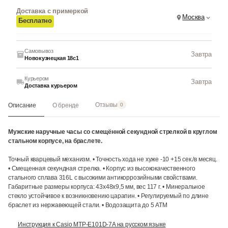
Доставка с примеркой
Москва
Бесплатно
Самовывоз
Завтра
Новокузнецкая 18с1
Курьером
Завтра
Доставка курьером
Отзывы
Описание
О бренде
0
Мужские наручные часы со смещённой секундной стрелкой в круглом
стальном корпусе, на браслете.
Точный кварцевый механизм. • Точность хода не хуже -10 +15 сек./в месяц.
• Смещенная секундная стрелка. • Корпус из высококачественного
стального сплава 316L с высокими антикоррозийными свойствами.
Габаритные размеры корпуса: 43x48x9,5 мм, вес 117 г. • Минеральное
стекло устойчивое к возникновению царапин. • Регулируемый по длине
браслет из нержавеющей стали. • Водозащита до 5 АТМ
Инструкция к Casio MTP-E101D-7A на русском языке