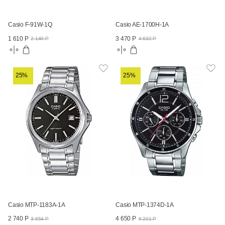
Casio F-91W-1Q
Casio AE-1700H-1A
1 610 Р
3 470 Р
2 140 Р
4 632 Р
25%
25%
Casio MTP-1183A-1A
Casio MTP-1374D-1A
2 740 Р
4 650 Р
3 654 Р
6 201 Р