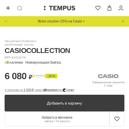
Лето скидок
−25% на Casio
1
/ 2
Часы
Casio
Collection
НАРУЧНЫЕ ЧАСЫ
CASIO
COLLECTION
MTP-E101D-7A
В наличии
Новокузнецкая
/
Завтра
6 080
8 110
₽
₽
-25 %
Официальная гарантия
2 года
4 платежа по
1 520 ₽
через
долями
или
сплит
Добавить в корзину
Забрать в магазине
завтра • 10 августа