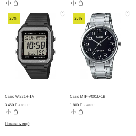
25%
25%
Casio W-221H-1A
Casio MTP-V001D-1B
3 460 Р
1 800 Р
4 612 Р
2 400 Р
Показать ещё