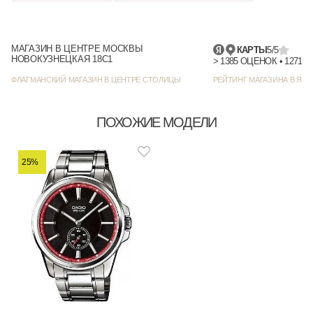
МАГАЗИН В ЦЕНТРЕ МОСКВЫ
КАРТЫ
5/5
НОВОКУЗНЕЦКАЯ 18С1
> 1385 
ФЛАГМАНСКИЙ МАГАЗИН В ЦЕНТРЕ СТОЛИЦЫ
РЕЙТИНГ МАГАЗИНА В ЯНД
ПОХОЖИЕ МОДЕЛИ
25%