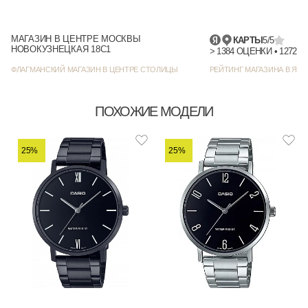
МАГАЗИН В ЦЕНТРЕ МОСКВЫ
КАРТЫ
5/5
НОВОКУЗНЕЦКАЯ 18С1
> 1384
ФЛАГМАНСКИЙ МАГАЗИН В ЦЕНТРЕ СТОЛИЦЫ
РЕЙТИНГ МАГАЗИНА В ЯНД
ПОХОЖИЕ МОДЕЛИ
25%
25%