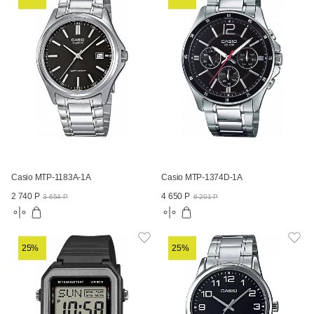
Casio MTP-1183A-1A
Casio MTP-1374D-1A
2 740 Р
4 650 Р
3 654 Р
6 201 Р
25%
25%