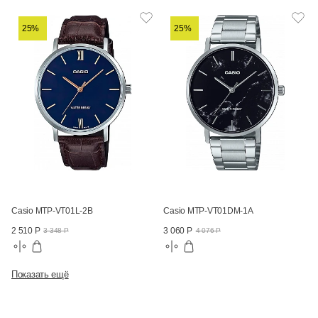
25%
25%
Casio MTP-VT01L-2B
Casio MTP-VT01DM-1A
2 510 Р
3 060 Р
3 348 Р
4 076 Р
Показать ещё