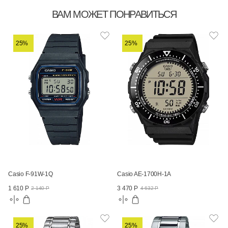
ВАМ МОЖЕТ ПОНРАВИТЬСЯ
25%
25%
Casio F-91W-1Q
Casio AE-1700H-1A
1 610 Р
3 470 Р
2 140 Р
4 632 Р
25%
25%