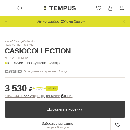
Лето скидок
−25% на Casio
1
/ 3
Часы
Casio
Collection
НАРУЧНЫЕ ЧАСЫ
CASIO
COLLECTION
MTP-VT01LM-1A
В наличии
Новокузнецкая
/
Завтра
Официальная гарантия · 2 года
3 530
4 710
₽
₽
-25 %
4 платежа по
882 ₽
через
долями
или
сплит
Добавить в корзину
Забрать в магазине
завтра • 8 августа