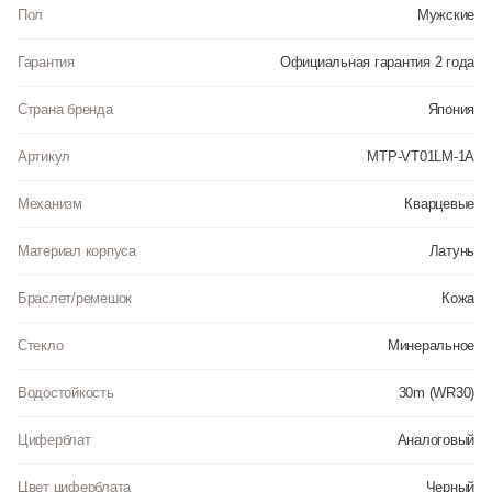
до 3 Бар. Цвет корпуса: Серебристый. Цвет циферблата: Черный. Высота
Пол
Мужские
(с ушками): 46 мм. Толщина: 8.2 мм. Гарантия: 2 года.
Гарантия
Официальная гарантия 2 года
Инструкция к Casio MTP-VT01LM-1A на русском языке
Страна бренда
Япония
Артикул
MTP-VT01LM-1A
Механизм
Кварцевые
Материал корпуса
Латунь
Браслет/ремешок
Кожа
Стекло
Минеральное
Водостойкость
30m (WR30)
Циферблат
Аналоговый
Цвет циферблата
Черный