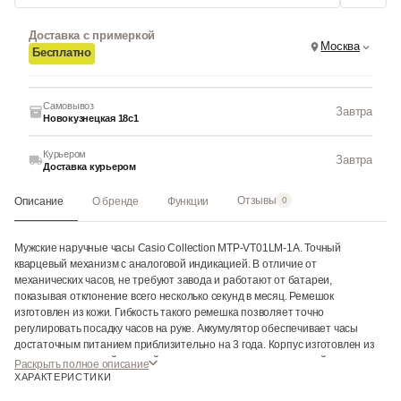
Доставка с примеркой
Москва
Бесплатно
Самовывоз
Завтра
Новокузнецкая 18с1
Курьером
Завтра
Доставка курьером
Отзывы
Описание
О бренде
Функции
0
Мужские наручные часы Casio Collection MTP-VT01LM-1A. Точный
кварцевый механизм с аналоговой индикацией. В отличие от
механических часов, не требуют завода и работают от батареи,
показывая отклонение всего несколько секунд в месяц. Ремешок
изготовлен из кожи. Гибкость такого ремешка позволяет точно
регулировать посадку часов на руке. Аккумулятор обеспечивает часы
достаточным питанием приблизительно на 3 года. Корпус изготовлен из
высококачественной часовой латуни с высокими антикоррозийными
Раскрыть полное описание
свойствами. Прочное, устойчивое к царапинам минеральное стекло
ХАРАКТЕРИСТИКИ
защищает часы от повреждений. Часы являются водонепроницаемыми