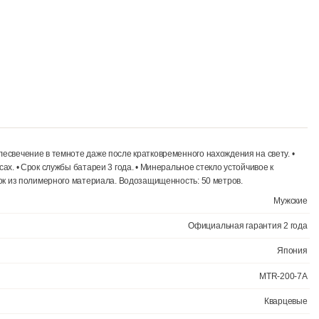
льное послесвечение в темноте даже после кратковременного нахож
совых поясах. • Срок службы батареи 3 года. • Минеральное стекло 
ом. • Ремешок из полимерного материала. Водозащищенность: 50 ме