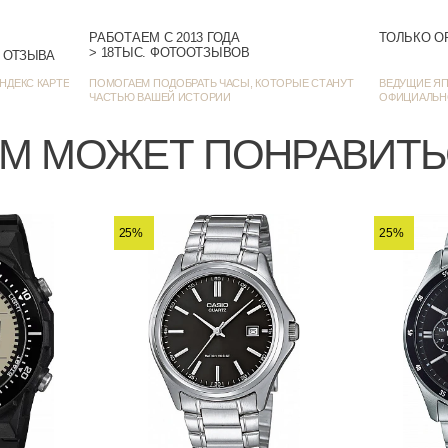
РАБОТАЕМ С 2013 ГОДА
ТОЛЬКО О
> 18ТЫС. ФОТООТЗЫВОВ
> 1384 ОЦЕНКИ • 1272 ОТЗЫВА
НДЕКС КАРТЕ
ПОМОГАЕМ ПОДОБРАТЬ ЧАСЫ, КОТОРЫЕ СТАНУТ
ВЕДУЩИЕ ЯП
ЧАСТЬЮ ВАШЕЙ ИСТОРИИ
ОФИЦИАЛЬН
М МОЖЕТ ПОНРАВИТ
25%
25%