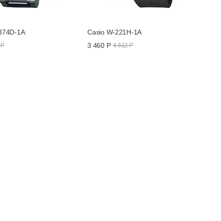
374D-1A
Casio W-221H-1A
3 460 Р
 Р
4 612 Р