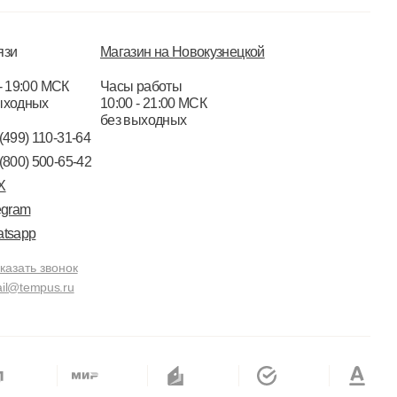
язи
Магазин на Новокузнецкой
- 19:00 МСК
Часы работы
ыходных
10:00 - 21:00 МСК
без выходных
(499) 110-31-64
(800) 500-65-42
X
egram
tsapp
казать звонок
il@tempus.ru