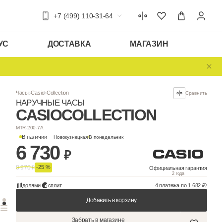
+7 (499) 110-31-64
УС
ДОСТАВКА
МАГАЗИН
Часы
Casio
Collection
НАРУЧНЫЕ ЧАСЫ
CASIO
COLLEC
MTR-200-7A
В наличии
Новокузнецкая
/
В понедельни
6 730
₽
8 970
-25 %
₽
долями
сплит