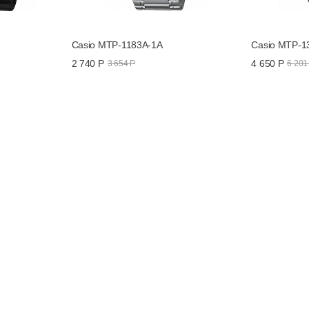
Casio MTP-1183A-1A
Casio MTP-1
2 740 Р
4 650 Р
3 654 Р
6 201