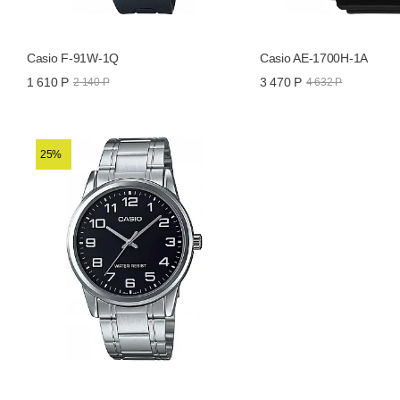
Casio F-91W-1Q
Casio AE-1700H-1A
1 610 Р
3 470 Р
2 140 Р
4 632 Р
25%