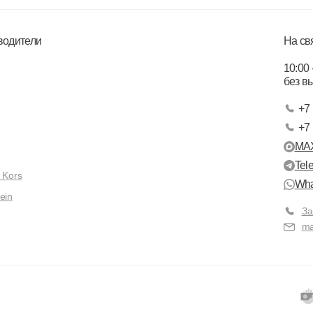
водители
На св
10:00 
без в
+7 
+7 
MA
Tel
 Kors
Wha
ein
За
ma