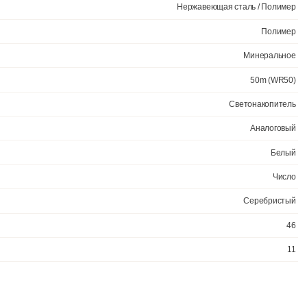
Официал
Нержавею