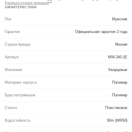
водонепроницаемыми до 5 Бар. Цвет корпуса: Черный. Цвет циферблата:
Раскрыть полное описание
Черный. Ширина (с заводной головкой): 43мм. Толщина: 10мм. Гарантия: 2
ХАРАКТЕРИСТИКИ
года.
Пол
Мужские
Инструкция к Casio MW-240-1E на русском языке
Гарантия
Официальная гарантия 2 года
Страна бренда
Япония
Артикул
MW-240-1E
Механизм
Кварцевые
Материал корпуса
Полимер
Браслет/ремешок
Полимер
Стекло
Пластиковое
Водостойкость
50m (WR50)