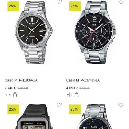
25%
25%
Casio MTP-1183A-1A
Casio MTP-1374D-1A
2 740 Р
4 650 Р
3 654 Р
6 201 Р
25%
25%