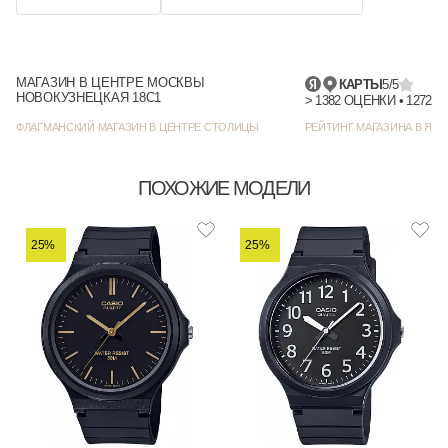
МАГАЗИН В ЦЕНТРЕ МОСКВЫ
КАРТЫ
5/5
НОВОКУЗНЕЦКАЯ 18С1
> 1382
ФЛАГМАНСКИЙ МАГАЗИН В ЦЕНТРЕ СТОЛИЦЫ
РЕЙТИНГ МАГАЗИНА В ЯНД
ПОХОЖИЕ МОДЕЛИ
25%
25%