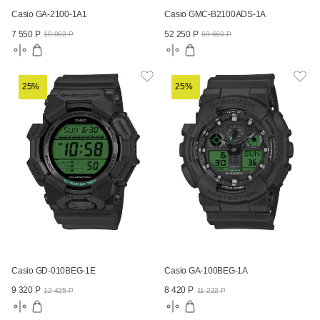
Casio GA-2100-1A1
Casio GMC-B2100ADS-1A
7 550 Р
52 250 Р
10 062 Р
69 660 Р
25%
25%
Casio GD-010BEG-1E
Casio GA-100BEG-1A
9 320 Р
8 420 Р
12 425 Р
11 222 Р