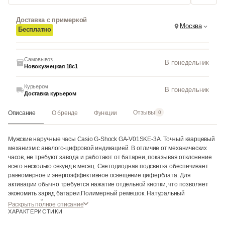
Доставка с примеркой
Москва
Бесплатно
Самовывоз
В понедельник
Новокузнецкая 18с1
Курьером
В понедельник
Доставка курьером
Отзывы
Описание
О бренде
Функции
0
Мужские наручные часы Casio G-Shock GA-V01SKE-3A. Точный кварцевый
механизм с аналого-цифровой индикацией. В отличие от механических
часов, не требуют завода и работают от батареи, показывая отклонение
всего несколько секунд в месяц. Светодиодная подсветка обеспечивает
равномерное и энергоэффективное освещение циферблата. Для
активации обычно требуется нажатие отдельной кнопки, что позволяет
экономить заряд батареи.Полимерный ремешок. Натуральный
полимерный материал является идеальным для изготовления ремешка
Раскрыть полное описание
благодаря своей чрезвычайной прочности и гибкости. Отображение
ХАРАКТЕРИСТИКИ
текущего времени в основных городах и конкретных областях по всему