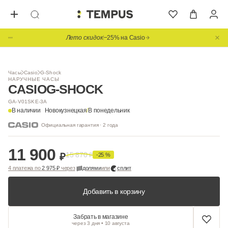
Лето скидок
−25% на Casio
1
/ 2
Часы
Casio
G-Shock
НАРУЧНЫЕ ЧАСЫ
CASIO
G-SHOCK
GA-V01SKE-3A
В наличии
Новокузнецкая
/
В понедельник
Официальная гарантия · 2 года
11 900
15 870
₽
₽
-25 %
4 платежа по
2 975 ₽
через
долями
или
сплит
Добавить в корзину
Забрать в магазине
через 3 дня • 10 августа