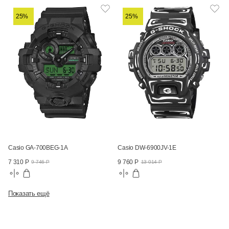
25%
25%
Casio GA-700BEG-1A
Casio DW-6900JV-1E
7 310 Р
9 760 Р
9 746 Р
13 014 Р
Показать ещё