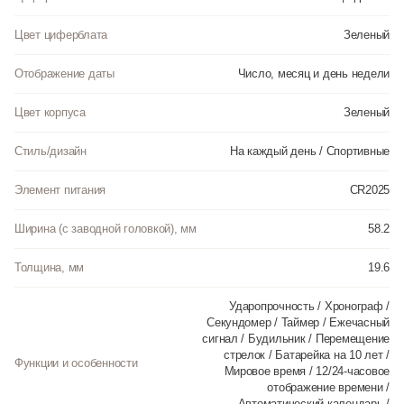
Цвет циферблата
Зеленый
Отображение даты
Число, месяц и день недели
Цвет корпуса
Зеленый
Стиль/дизайн
На каждый день / Спортивные
Элемент питания
CR2025
Ширина (с заводной головкой), мм
58.2
Толщина, мм
19.6
Ударопрочность / Хронограф /
Секундомер / Таймер / Ежечасный
сигнал / Будильник / Перемещение
стрелок / Батарейка на 10 лет /
Функции и особенности
Мировое время / 12/24-часовое
отображение времени /
Автоматический календарь /