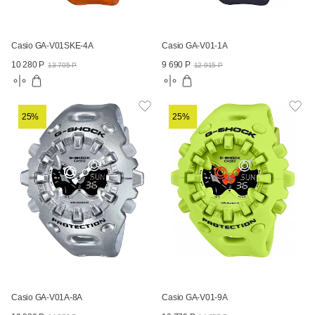
Casio GA-V01SKE-4A
Casio GA-V01-1A
10 280 Р
9 690 Р
13 705 Р
12 915 Р
25%
25%
Casio GA-V01A-8A
Casio GA-V01-9A