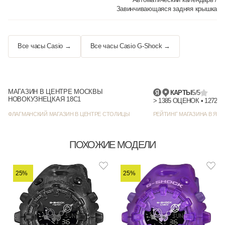
Завинчивающаяся задняя крышка
Все часы Casio →
Все часы Casio G-Shock →
МАГАЗИН В ЦЕНТРЕ МОСКВЫ
КАРТЫ
5/5
НОВОКУЗНЕЦКАЯ 18С1
> 1385
ФЛАГМАНСКИЙ МАГАЗИН В ЦЕНТРЕ СТОЛИЦЫ
РЕЙТИНГ МАГАЗИНА В ЯНД
ПОХОЖИЕ МОДЕЛИ
25%
25%