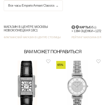
Все часы Emporio Armani Classics →
МАГАЗИН В ЦЕНТРЕ МОСКВЫ
КАРТЫ
5/5
НОВОКУЗНЕЦКАЯ 18С1
> 1384
ФЛАГМАНСКИЙ МАГАЗИН В ЦЕНТРЕ СТОЛИЦЫ
РЕЙТИНГ МАГАЗИНА В ЯНД
ВАМ МОЖЕТ ПОНРАВИТЬСЯ
65%