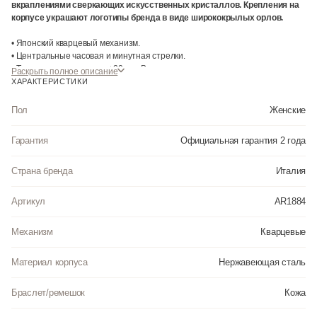
вкраплениями сверкающих искусственных кристаллов. Крепления на
корпусе украшают логотипы бренда в виде ширококрылых орлов.
• Японский кварцевый механизм.
• Центральные часовая и минутная стрелки.
• Точность хода не хуже -+20 сек. В месяц.
Раскрыть полное описание
• Минеральное стекло устойчивое к возникновению царапин.
ХАРАКТЕРИСТИКИ
• Корпус из стального сплава 316L с высокими антикоррозийными
свойствами.
Пол
Женские
• Кожаный ремешок.
• Простая ремешковая застежка.
Гарантия
Официальная гарантия 2 года
• Инкрустация искусственными кристаллами.
• Водозащита до 3 АТМ.
Страна бренда
Италия
Артикул
AR1884
Механизм
Кварцевые
Материал корпуса
Нержавеющая сталь
Браслет/ремешок
Кожа