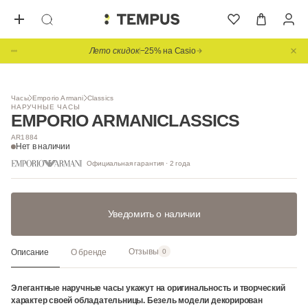
Лето скидок
−25% на Casio
1
/ 3
Часы
Emporio Armani
Classics
НАРУЧНЫЕ ЧАСЫ
EMPORIO ARMANI
CLASSICS
AR1884
Нет в наличии
Официальная гарантия · 2 года
Уведомить о наличии
Отзывы
Описание
О бренде
0
Элегантные наручные часы укажут на оригинальность и творческий
характер своей обладательницы. Безель модели декорирован