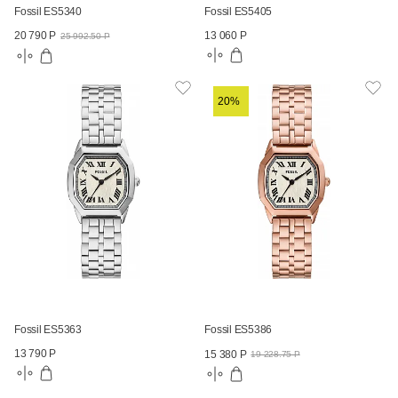
Fossil ES5340
Fossil ES5405
13 060 Р
20 790 Р
25 992.50 Р
20%
Fossil ES5363
Fossil ES5386
13 790 Р
15 380 Р
19 228.75 Р