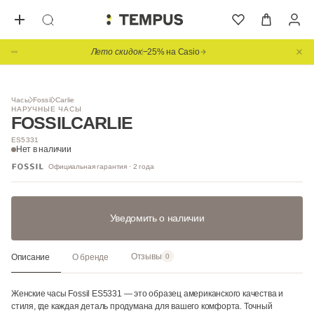
Лето скидок
−25% на Casio
1
/ 3
Часы
Fossil
Carlie
НАРУЧНЫЕ ЧАСЫ
FOSSIL
CARLIE
ES5331
Нет в наличии
Официальная гарантия · 2 года
Уведомить о наличии
Отзывы
Описание
О бренде
0
Женские часы Fossil ES5331 — это образец американского качества и
стиля, где каждая деталь продумана для вашего комфорта. Точный