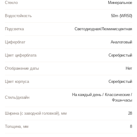
Стекло
Минеральное
Водостойкость
50m (WR50)
Подсветка
Светодиодная/Люминисцентная
Циферблат
Аналоговый
Цвет циферблата
Серебристый
Отображение даты
Нет
Цвет корпуса
Серебристый
На каждый день / Классические /
Стиль/дизайн
Фэшн-часы
Ширина (с заводной головкой), мм
28
Толщина, мм
8