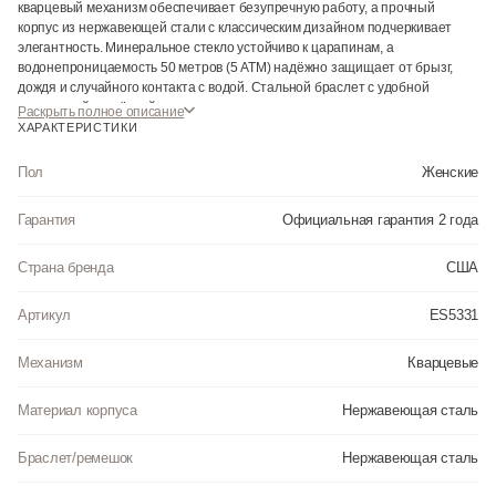
кварцевый механизм обеспечивает безупречную работу, а прочный
корпус из нержавеющей стали с классическим дизайном подчеркивает
элегантность. Минеральное стекло устойчиво к царапинам, а
водонепроницаемость 50 метров (5 ATM) надёжно защищает от брызг,
дождя и случайного контакта с водой. Стальной браслет с удобной
раскладной застёжкой идеально садится на запястье, а стрелки с
Раскрыть полное описание
люминесцентным покрытием позволяют легко определять время даже в
ХАРАКТЕРИСТИКИ
темноте. Эти часы станут универсальным дополнением вашего образа —
для работы, встреч или повседневной носки.
Пол
Женские
Гарантия
Официальная гарантия 2 года
Страна бренда
США
Артикул
ES5331
Механизм
Кварцевые
Материал корпуса
Нержавеющая сталь
Браслет/ремешок
Нержавеющая сталь