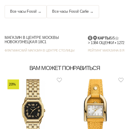
Все часы Fossil →
Все часы Fossil Carlie →
МАГАЗИН В ЦЕНТРЕ МОСКВЫ
КАРТЫ
5/5
НОВОКУЗНЕЦКАЯ 18С1
> 1384
ФЛАГМАНСКИЙ МАГАЗИН В ЦЕНТРЕ СТОЛИЦЫ
РЕЙТИНГ МАГАЗИНА В ЯНД
ВАМ МОЖЕТ ПОНРАВИТЬСЯ
20%