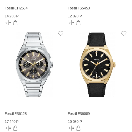
Fossil CH2564
Fossil FS5453
14 230 Р
12 820 Р
Fossil FS6128
Fossil FS6089
17 440 Р
10 080 Р