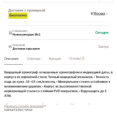
Доставка с примеркой
Москва
Бесплатно
Самовывоз
Сегодня
Новокузнецкая 18с1
Курьером
Завтра
Доставка курьером
Отзывы
Описание
О бренде
Функции
0
Кварцевый хронограф оснащенные хронографом и индикацией даты, в
корпусе из вороненой стали. Точный кварцевый механизм. • Точность
хода не хуже -10 +15 сек./в месяц. • Минеральное стекло устойчивое к
возникновению царапин. • Корпус из высококачественной
нержавеющей стали со стойким PVD покрытием. • Водозащита до 5
АТМ.
• Браслет из нержавеющей стали. • Надежный браслетный замок с
Раскрыть полное описание
тройным сгибом. Часы наручные механические Fossil. Этот аксессуар
ХАРАКТЕРИСТИКИ
является классическим мужским часом. Циферблат выполнен в