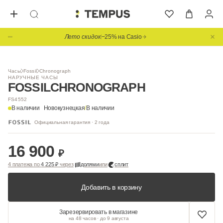
Лето скидок
−25% на Casio
1
/ 10
Часы
Fossil
Chronograph
НАРУЧНЫЕ ЧАСЫ
FOSSIL
CHRONOGRAPH
FS4552
В наличии
Новокузнецкая
/
В наличии
Официальная гарантия · 2 года
16 900
₽
4 платежа по
4 225 ₽
через
долями
или
сплит
Добавить в корзину
Зарезервировать в магазине
на 48 часов · до 9 августа