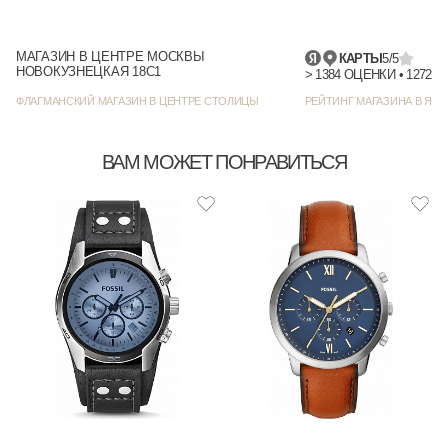
МАГАЗИН В ЦЕНТРЕ МОСКВЫ
КАРТЫ
5/5
НОВОКУЗНЕЦКАЯ 18С1
> 1384
ФЛАГМАНСКИЙ МАГАЗИН В ЦЕНТРЕ СТОЛИЦЫ
РЕЙТИНГ МАГАЗИНА В ЯНД
ВАМ МОЖЕТ ПОНРАВИТЬСЯ