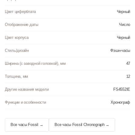
Цвет циферблата
Черный
Отображение даты
Число
Цвет корпуса
Черный
Стиль/дизайн
Фэшн-часы
Ширина (с заводной головкой), мм
47
Толщина, мм
12
Другие названия модели
FS4552IE
Функции и особенности
Хронограф
Все часы Fossil →
Все часы Fossil Chronograph →