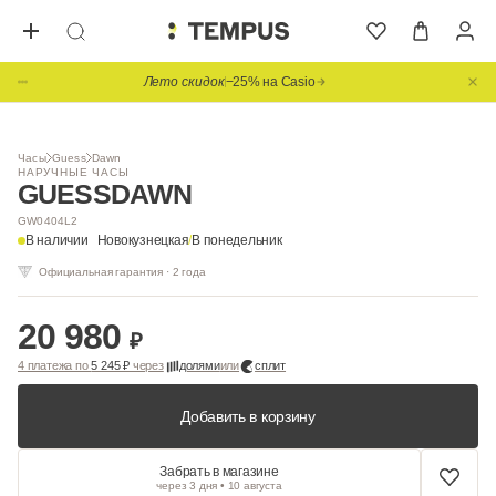
Лето скидок
−25% на Casio
1
/ 5
Часы
Guess
Dawn
НАРУЧНЫЕ ЧАСЫ
GUESS
DAWN
GW0404L2
В наличии
Новокузнецкая
/
В понедельник
Официальная гарантия · 2 года
20 980
₽
4 платежа по
5 245 ₽
через
долями
или
сплит
Добавить в корзину
Забрать в магазине
через 3 дня • 10 августа