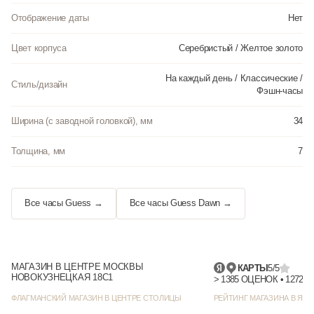
Отображение даты
Нет
Цвет корпуса
Серебристый / Желтое золото
На каждый день / Классические /
Стиль/дизайн
Фэшн-часы
Ширина (с заводной головкой), мм
34
Толщина, мм
7
Все часы Guess →
Все часы Guess Dawn →
МАГАЗИН В ЦЕНТРЕ МОСКВЫ
КАРТЫ
5/5
НОВОКУЗНЕЦКАЯ 18С1
> 1385
ФЛАГМАНСКИЙ МАГАЗИН В ЦЕНТРЕ СТОЛИЦЫ
РЕЙТИНГ МАГАЗИНА В ЯНД