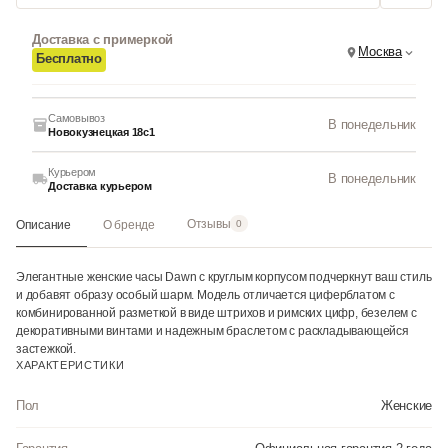
Доставка с примеркой
Москва
Бесплатно
Самовывоз
В понедельник
Новокузнецкая 18с1
Курьером
В понедельник
Доставка курьером
Отзывы
Описание
О бренде
0
Элегантные женские часы Dawn с круглым корпусом подчеркнут ваш стиль
и добавят образу особый шарм. Модель отличается циферблатом с
комбинированной разметкой в виде штрихов и римских цифр, безелем с
декоративными винтами и надежным браслетом с раскладывающейся
застежкой.
ХАРАКТЕРИСТИКИ
Пол
Женские