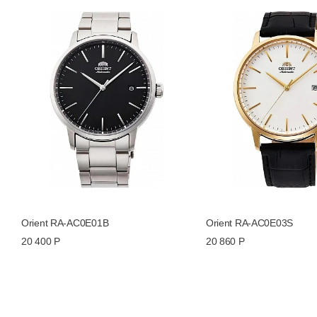
Толщина, мм
Другие названия модели
Все часы Orient →
Все часы Orient Automatic →
Orient RA-AC0E01B
Orient RA-AC0E03S
20 400 Р
20 860 Р