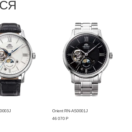
ЬСЯ
S0003J
Orient RN-AS0001J
46 070 Р