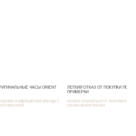
RA-AC0E02S
е / С автоподзаводом
Нержавеющая сталь
Нержавеющая сталь
Минеральное
100m (WR100)
Аналоговый
РИГИНАЛЬНЫЕ ЧАСЫ ORIENT
ЛЕГКИЙ ОТКАЗ ОТ ПОКУПКИ ПОСЛ
ПРИМЕРКИ
Белый
ОНСКИЕ И ШВЕЙЦАРСКИЕ БРЕНДЫ С
МОЖНО ОТКАЗАТЬСЯ ОТ ПОКУПКИ БЕЗ
Число
ОЙ ГАРАНТИЕЙ
ОБЪЯСНЕНИЯ ПРИЧИН
Серебристый
40