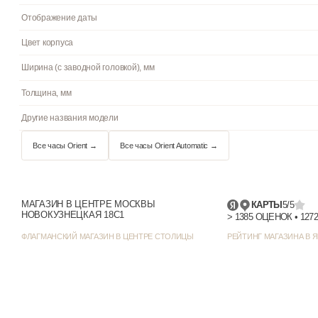
Артикул
Механизм
Материал корпуса
Браслет/ремешок
Стекло
Водостойкость
Циферблат
МАГАЗИН В ЦЕНТРЕ МОСКВЫ
КАРТЫ
5/5
НОВОКУЗНЕЦКАЯ 18С1
Цвет циферблата
ФЛАГМАНСКИЙ МАГАЗИН В ЦЕНТРЕ СТОЛИЦЫ
РЕЙТИНГ МАГАЗИНА В Я
Отображение даты
Цвет корпуса
Ширина (с заводной головкой), мм