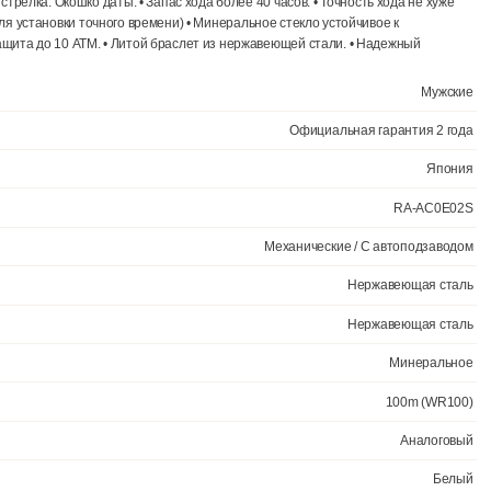
Ещё 3 фото
 Аскетичное оформление циферблата. Голубые стрелки и индекс
, частота полуколебаний баланса 21600 полуоб/час. Автоподзавод. 
секундная стрелка. Окошко даты. • Запас хода более 40 часов. • Точ
ндной стрелки для установки точного времени) • Минеральное стекло уст
ь. • Водозащита до 10 АТМ. • Литой браслет из нержавеющей стали
Официал