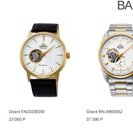
ВА
Orient FAG02003W
Orient RN-AR0006J
23 060 Р
37 390 Р