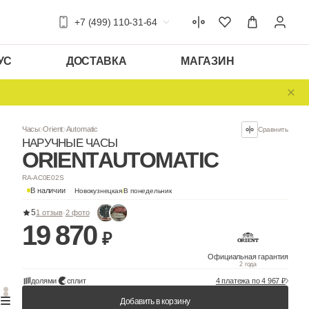
+7 (499) 110-31-64
УС
ДОСТАВКА
МАГАЗИН
Часы
Orient
Automatic
НАРУЧНЫЕ ЧАСЫ
ORIENT
AUTOM
RA-AC0E02S
В наличии
Новокузнецкая
/
В понедельни
5
1 отзыв
·
2 фото
19 870
₽