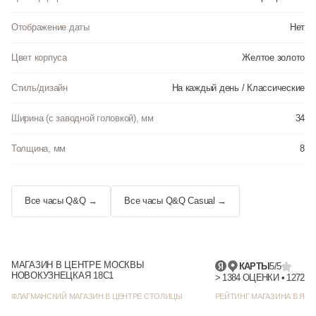
Отображение даты
Нет
Цвет корпуса
Желтое золото
Стиль/дизайн
На каждый день / Классические
Ширина (с заводной головкой), мм
34
Толщина, мм
8
Все часы Q&Q →
Все часы Q&Q Casual →
МАГАЗИН В ЦЕНТРЕ МОСКВЫ
КАРТЫ
5/5
НОВОКУЗНЕЦКАЯ 18С1
> 1384
ФЛАГМАНСКИЙ МАГАЗИН В ЦЕНТРЕ СТОЛИЦЫ
РЕЙТИНГ МАГАЗИНА В ЯНД