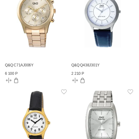
Q&Q C71AJ006Y
Q&Q Q438J301Y
6 100 Р
2 210 Р