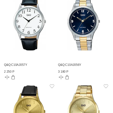
Q&Q C10AJ057Y
Q&Q C10AJ056Y
2 250 Р
3 180 Р