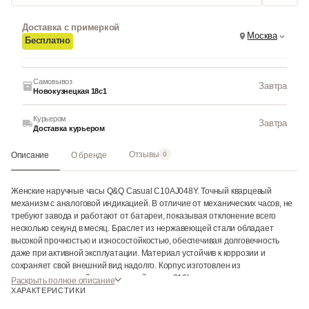
Доставка с примеркой
Москва
Бесплатно
Самовывоз
Завтра
Новокузнецкая 18с1
Курьером
Завтра
Доставка курьером
Отзывы
Описание
О бренде
0
Женские наручные часы Q&Q Casual C10AJ048Y. Точный кварцевый
механизм с аналоговой индикацией. В отличие от механических часов, не
требуют завода и работают от батареи, показывая отклонение всего
несколько секунд в месяц. Браслет из нержавеющей стали обладает
высокой прочностью и износостойкостью, обеспечивая долговечность
даже при активной эксплуатации. Материал устойчив к коррозии и
сохраняет свой внешний вид надолго. Корпус изготовлен из
высококачественной нержавеющей стали 316L с высокими
Раскрыть полное описание
антикоррозийными свойствами. Прочное, устойчивое к царапинам
ХАРАКТЕРИСТИКИ
минеральное стекло защищает часы от повреждений. Часы являются