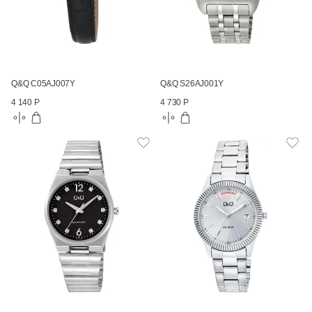
Q&Q C05AJ007Y
Q&Q S26AJ001Y
4 140 Р
4 730 Р