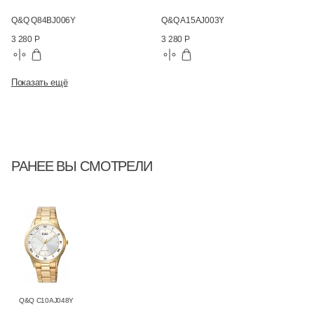
Q&Q Q84BJ006Y
Q&Q A15AJ003Y
3 280 Р
3 280 Р
Показать ещё
РАНЕЕ ВЫ СМОТРЕЛИ
Q&Q C10AJ048Y