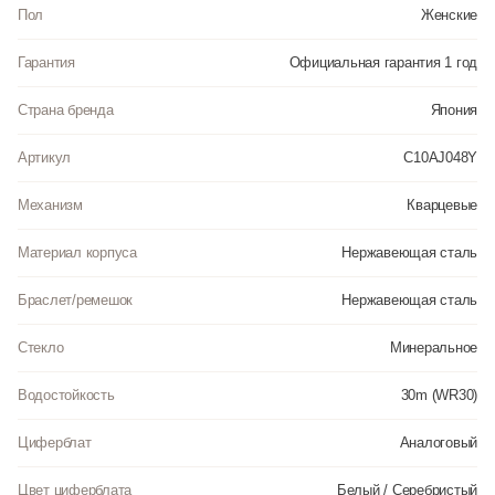
водонепроницаемыми до 3 Бар. Цвет корпуса: Желтое золото. Цвет
Пол
Женские
циферблата: Белый. Цвет циферблата: Серебристый. Высота (с ушками):
36 мм. Толщина: 8 мм. Гарантия: 1 год.
Гарантия
Официальная гарантия 1 год
Страна бренда
Япония
Артикул
C10AJ048Y
Механизм
Кварцевые
Материал корпуса
Нержавеющая сталь
Браслет/ремешок
Нержавеющая сталь
Стекло
Минеральное
Водостойкость
30m (WR30)
Циферблат
Аналоговый
Цвет циферблата
Белый / Серебристый