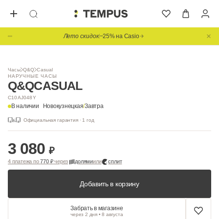
Лето скидок
−25% на Casio
Часы
Q&Q
Casual
НАРУЧНЫЕ ЧАСЫ
Q&Q
CASUAL
C10AJ048Y
В наличии
Новокузнецкая
/
Завтра
Официальная гарантия · 1 год
3 080
₽
4 платежа по
770 ₽
через
долями
или
сплит
Добавить в корзину
Забрать в магазине
через 2 дня • 8 августа