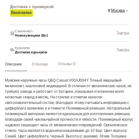
Доставка с примеркой
Москва
Бесплатно
Самовывоз
Завтра
Новокузнецкая 18с1
Курьером
Завтра
Доставка курьером
Отзывы
Описание
О бренде
0
Мужские наручные часы Q&Q Casual V00AJ004Y. Точный кварцевый
механизм с аналоговой индикацией. В отличие от механических часов, не
требуют завода и работают от батареи, показывая отклонение всего
несколько секунд в месяц. На стрелки и отметки нанесен
светонакопительный состав, благодаря этому считывать информацию с
циферблата возможно и в темноте.Полимерный ремешок. Натуральный
полимерный материал является идеальным для изготовления ремешка
благодаря своей чрезвычайной прочности и гибкости. Полимерный корпус
надежно защищает часы от механических повреждений. Органическое
стекло. Часы являются водонепроницаемыми до 10 Бар. Цвет корпуса:
Синий. Цвет циферблата: Черный. Высота (с ушками): 39 мм. Толщина: