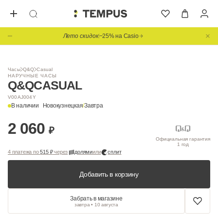
Лето скидок
−25% на Casio
1
/ 2
Часы
Q&Q
Casual
НАРУЧНЫЕ ЧАСЫ
Q&Q
CASUAL
V00AJ004Y
В наличии
Новокузнецкая
/
Завтра
2 060
₽
Официальная гарантия
1 год
4 платежа по
515 ₽
через
долями
или
сплит
Добавить в корзину
Забрать в магазине
завтра • 10 августа