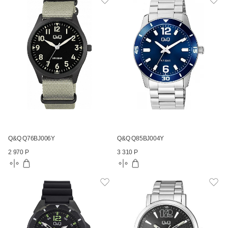
Q&Q Q76BJ006Y
Q&Q Q85BJ004Y
2 970 Р
3 310 Р