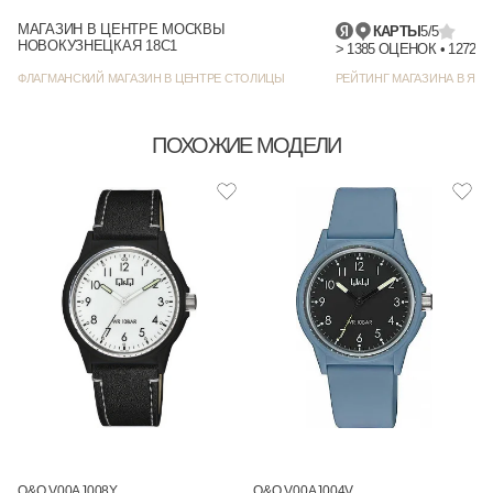
МАГАЗИН В ЦЕНТРЕ МОСКВЫ
КАРТЫ
5/5
НОВОКУЗНЕЦКАЯ 18С1
> 1385
ФЛАГМАНСКИЙ МАГАЗИН В ЦЕНТРЕ СТОЛИЦЫ
РЕЙТИНГ МАГАЗИНА В ЯНД
ПОХОЖИЕ МОДЕЛИ
Q&Q V00AJ008Y
Q&Q V00AJ004V