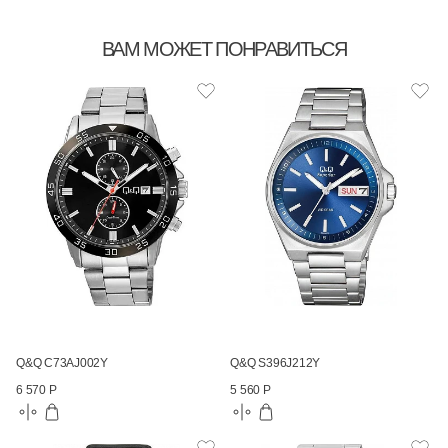
ВАМ МОЖЕТ ПОНРАВИТЬСЯ
Q&Q C73AJ002Y
Q&Q S396J212Y
6 570 Р
5 560 Р