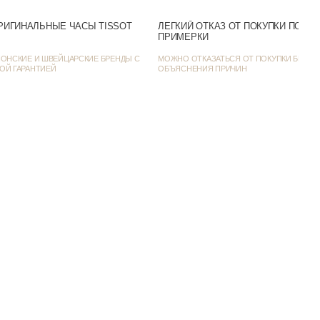
Серебристый
РИГИНАЛЬНЫЕ ЧАСЫ TISSOT
ЛЕГКИЙ ОТКАЗ ОТ ПОКУПКИ ПОСЛ
 день / Классические
ПРИМЕРКИ
ОНСКИЕ И ШВЕЙЦАРСКИЕ БРЕНДЫ С
МОЖНО ОТКАЗАТЬСЯ ОТ ПОКУПКИ БЕЗ
34
ОЙ ГАРАНТИЕЙ
ОБЪЯСНЕНИЯ ПРИЧИН
8
T1562101109100
атический календарь