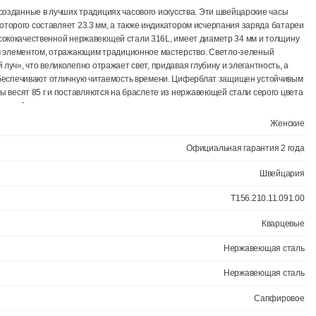
Ещё 1 фото
альные часы, созданные в лучших традициях часового искусства. Эти
', диаметр которого составляет 23.3 мм, а также индикатором исчер
ыполнен из высококачественной нержавеющей стали 316L, имеет диам
 декоративным элементом, отражающим традиционное мастерство. С
солнечный луч», что великолепно отражает свет, придавая глубину 
а стрелках обеспечивают отличную читаемость времени. Циферблат
ытием. Часы весят 85 г и поставляются на браслете из нержавеюще
быстрой замены, обеспечивая максимальную универсальность и позво
в (10 АТМ/bar): они подходят для плавания и погружения на глубину
Официал