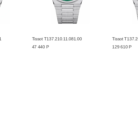
1
Tissot T137.210.11.081.00
Tissot T137.
47 440 Р
129 610 Р