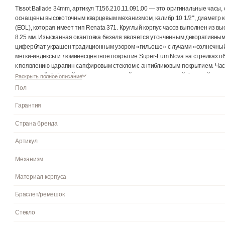
Описание
О бренде
Функции
Отзывы
0
Tissot Ballade 34mm, артикул T156.210.11.091.00 — это оригин
оснащены высокоточным кварцевым механизмом, калибр 10 1/2''
(EOL), которая имеет тип Renata 371. Круглый корпус часов в
8.25 мм. Изысканная окантовка безеля является утонченным
циферблат украшен традиционным узором «гильоше» с лучами «
метки-индексы и люминесцентное покрытие Super-LumiNova н
к появлению царапин сапфировым стеклом с антибликовым покр
с застежкой-бабочкой с кнопками, который оснащен системой 
Раскрыть полное описание
образ. Водонепроницаемость этой модели составляет 100 метро
Пол
заводную головку и нажимать кнопки, находясь в воде, нельзя).
Гарантия
Страна бренда