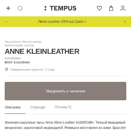
Лето скидок
−25% на Casio
1
/ 3
Часы
Anne Klein
Leather
НАРУЧНЫЕ ЧАСЫ
ANNE KLEIN
LEATHER
9168RGBH
Нет в наличии
Официальная гарантия · 2 года
Уведомить о наличии
Отзывы
Описание
О бренде
0
Женские наручные часы Anne Klein Leather 9168RGBH. Точный кварцевый
механизм с аналоговой индикацией. Ремешок изготовлен из кожи. Браслет