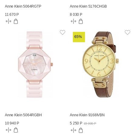
Anne Klein 5064RGTP
Anne Klein 5176CHGB
11 670 Р
8 030 Р
65%
Anne Klein 5064RGBH
Anne Klein 9168IVBN
10 940 Р
5 250 Р
15 000 Р