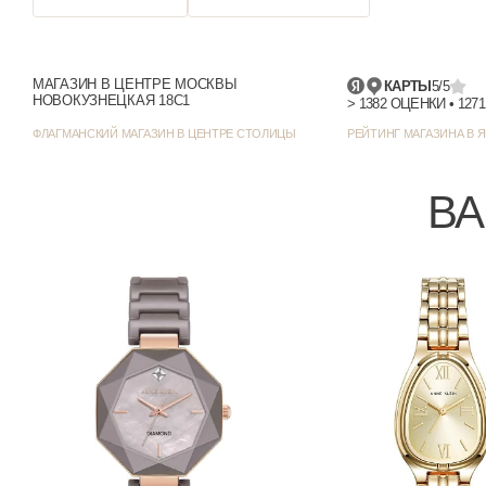
Отображение даты
Цвет корпуса
МАГАЗИН В ЦЕНТРЕ МОСКВЫ
КАРТЫ
5/5
НОВОКУЗНЕЦКАЯ 18С1
Стиль/дизайн
ФЛАГМАНСКИЙ МАГАЗИН В ЦЕНТРЕ СТОЛИЦЫ
РЕЙТИНГ МАГАЗИНА В Я
Ширина (с заводной головкой), мм
ВА
Толщина, мм
Все часы Anne Klein →
Все часы Anne Klein Steel →