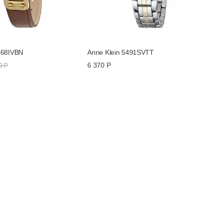
168IVBN
Anne Klein 5491SVTT
6 370 Р
0 Р