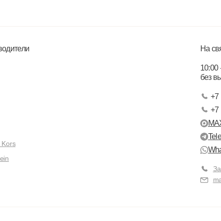
водители
На св
10:00 
без в
+7 
+7 
MA
Tel
 Kors
Wha
ein
За
ma