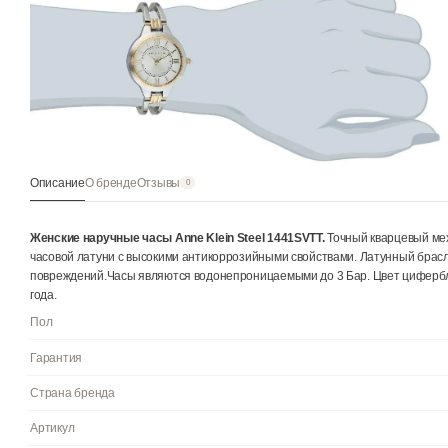
Описание
О бренде
Отзывы
0
Женские наручные часы Anne Klein Steel 1441SVTT.
Точный кв
часовой латуни с высокими антикоррозийными свойствами. Лат
повреждений.Часы являются водонепроницаемыми до 3 Бар. Цве
года.