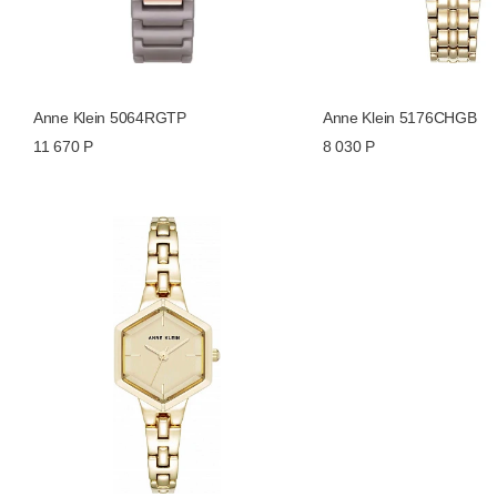
Anne Klein 5064RGTP
Anne Klein 5176CHGB
11 670 Р
8 030 Р