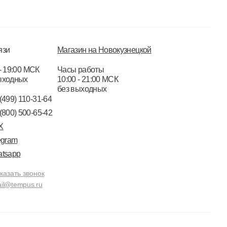
язи
Магазин на Новокузнецкой
- 19:00 МСК
Часы работы
ыходных
10:00 - 21:00 МСК
без выходных
(499) 110-31-64
(800) 500-65-42
X
egram
tsapp
казать звонок
il@tempus.ru