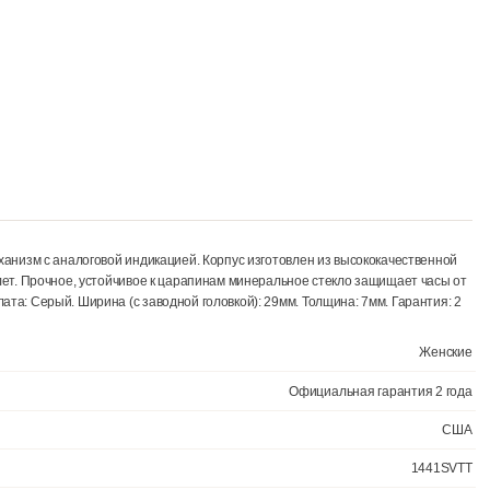
арцевый механизм с аналоговой индикацией. Корпус изготовлен из 
унный браслет. Прочное, устойчивое к царапинам минеральное стек
т циферблата: Серый. Ширина (с заводной головкой): 29мм. Толщин