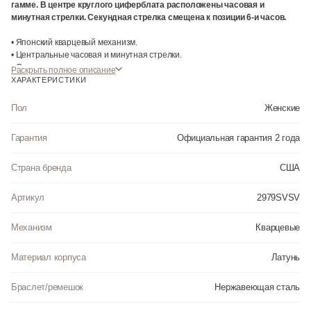
гамме. В центре круглого циферблата расположены часовая и
минутная стрелки. Секундная стрелка смещена к позиции 6-и часов.
• Японский кварцевый механизм.
• Центральные часовая и минутная стрелки.
• Смещенная секундная стрелка.
Раскрыть полное описание
• Точность хода не хуже -+20 сек. в месяц.
ХАРАКТЕРИСТИКИ
• Минеральное стекло устойчивое к возникновению царапин.
• Корпус из стального сплава 316L с высокими антикоррозийными
Пол
Женские
свойствами.
• Регулируемый по длине браслет из нержавеющей стали.
Гарантия
Официальная гарантия 2 года
• Надежный браслетный замок с тройным сгибом.
• Водозащита до 3 АТМ.
Страна бренда
США
Артикул
2979SVSV
Механизм
Кварцевые
Материал корпуса
Латунь
Браслет/ремешок
Нержавеющая сталь