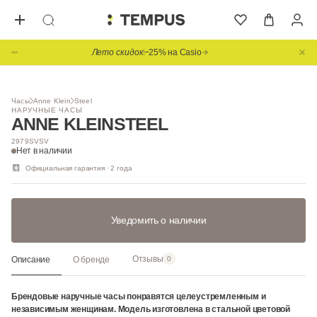
Лето скидок
−25% на Casio
1
/ 6
Часы
Anne Klein
Steel
НАРУЧНЫЕ ЧАСЫ
ANNE KLEIN
STEEL
2979SVSV
Нет в наличии
Официальная гарантия · 2 года
Уведомить о наличии
Отзывы
Описание
О бренде
0
Брендовые наручные часы понравятся целеустремленным и
независимым женщинам. Модель изготовлена в стальной цветовой