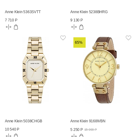
Anne Klein 5363SVTT
Anne Klein 5238BHRG
7 710 Р
9 130 Р
65%
Anne Klein 5038CHGB
Anne Klein 9168IVBN
10 540 Р
5 250 Р
15 000 Р