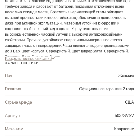
механизм с аналоговой индикацией. В отличие от механических часов, не
требуют завода и работают от батареи, показывая отклонение всего
несколько секунд в месяц. Браслет из нержавеющей стали обладает
высокой прочностью и износостойкостью, обеспечивая долговечность
даже при активной эксплуатации. Материал устойчив к коррозии и
сохраняет свой внешний вид надолго. Корпус изготовлен из
высококачественной часовой латуни с высокими антикоррозийными
свойствами. Прочное, устойчивое к царапинам минеральное стекло
защищает часы от повреждений. Часы являются водонепроницаемыми
до 3 Бар. Цвет корпуса: Серебристый. Цвет циферблата: Серебристый.
Толщина: 8 мм. Гарантия: 2 года.
Раскрыть полное описание
ХАРАКТЕРИСТИКИ
Пол
Женские
Гарантия
Официальная гарантия 2 года
Страна бренда
США
Артикул
5037SVSV
Механизм
Кварцевые