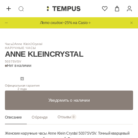
Лето скидок
−25% на Casio
1
/ 3
НОВИНКА
Часы
Anne Klein
Crystal
НАРУЧНЫЕ ЧАСЫ
ANNE KLEIN
CRYSTAL
5037SVSV
Нет в наличии
Официальная гарантия
2 года
Уведомить о наличии
Отзывы
Описание
О бренде
0
Женские наручные часы Anne Klein Crystal 5037SVSV. Точный кварцевый