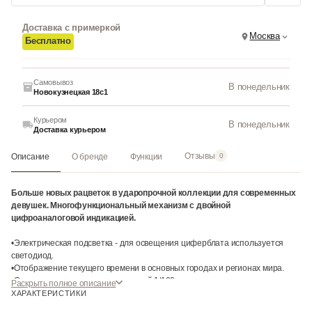
Доставка с примеркой
Москва
Бесплатно
Самовывоз
В понедельник
Новокузнецкая 18с1
Курьером
В понедельник
Доставка курьером
Отзывы
Описание
О бренде
Функции
0
Больше новых рацветок в ударопрочной коллекции для современных
девушек. Многофункциональный механизм с двойной
цифроаналоговой индикацией.
•Электрическая подсветка - для освещения циферблата используется
светодиод.
•Отображение текущего времени в основных городах и регионах мира.
•Секундомер с точностью показаний 1/100 сек и максимальным временем
Раскрыть полное описание
измерения - 1 час.
ХАРАКТЕРИСТИКИ
•Таймер с функцией автоповтора.