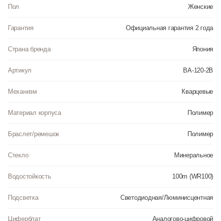
5 ежедневных будильников.
Пол
Женские
•Функция повтора сигнала будильника (Snooze).
•Автоматический календарь. Отображение времени в 12-ти и 24-х часовом
Гарантия
Официальная гарантия 2 года
формате времени.
•Особая ударопрочная конструкция защищает от ударов и вибрации.
Корпус выполнен из пластика.
Страна бренда
Япония
•Минеральное стекло устойчивое к возникновению царапин.
•Ремешок из полимерного материала. Водозащита до 10 АТМ.
Артикул
BA-120-2B
Инструкция к Casio BA-120-2B на русском языке
Механизм
Кварцевые
Материал корпуса
Полимер
Браслет/ремешок
Полимер
Стекло
Минеральное
Водостойкость
100m (WR100)
Подсветка
Светодиодная/Люминисцентная
Циферблат
Аналогово-цифровой