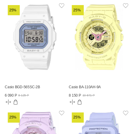
25%
25%
Casio BGD-565SC-2B
Casio BA-110AH-9A
6 090 Р
8 150 Р
8 125 Р
10 871 Р
25%
25%