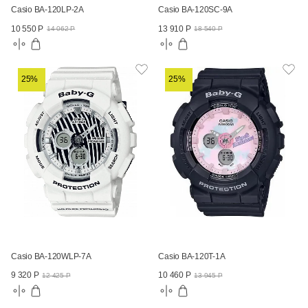
Casio BA-120LP-2A
Casio BA-120SC-9A
10 550 Р
13 910 Р
14 062 Р
18 540 Р
25%
25%
Casio BA-120WLP-7A
Casio BA-120T-1A
9 320 Р
10 460 Р
12 425 Р
13 945 Р