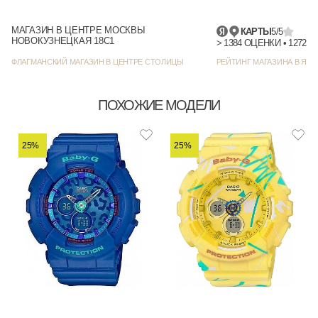
МАГАЗИН В ЦЕНТРЕ МОСКВЫ
КАРТЫ
5/5
НОВОКУЗНЕЦКАЯ 18С1
> 1384
ФЛАГМАНСКИЙ МАГАЗИН В ЦЕНТРЕ СТОЛИЦЫ
РЕЙТИНГ МАГАЗИНА В ЯНД
ПОХОЖИЕ МОДЕЛИ
25%
25%