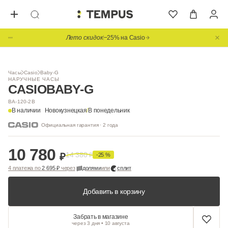
Лето скидок
−25% на Casio
1
/ 3
Часы
Casio
Baby-G
НАРУЧНЫЕ ЧАСЫ
CASIO
BABY-G
BA-120-2B
В наличии
Новокузнецкая
/
В понедельник
Официальная гарантия · 2 года
10 780
14 380
₽
₽
-25 %
4 платежа по
2 695 ₽
через
долями
или
сплит
Добавить в корзину
Забрать в магазине
через 3 дня • 10 августа