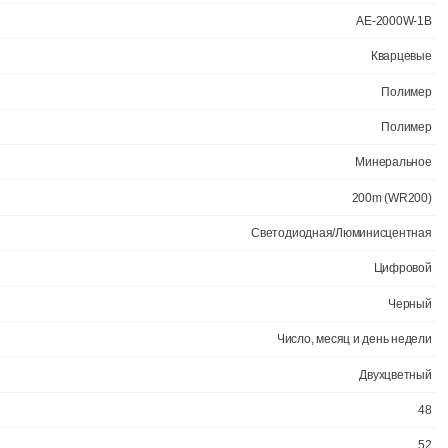
Официал
Светодиод