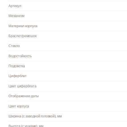
Инструкция к Casio AE-2000W-1B на русском языке
Пол
Гарантия
Страна бренда
Артикул
Механизм
Материал корпуса
Браслет/ремешок
Стекло
Водостойкость
Подсветка