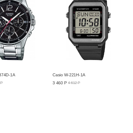
374D-1A
Casio W-221H-1A
3 460 Р
 Р
4 612 Р