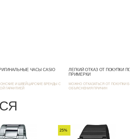
Цифровой
Черный
 месяц и день недели
Двухцветный
48
РИГИНАЛЬНЫЕ ЧАСЫ CASIO
ЛЕГКИЙ ОТКАЗ ОТ ПОКУПКИ ПОСЛ
52
ПРИМЕРКИ
ОНСКИЕ И ШВЕЙЦАРСКИЕ БРЕНДЫ С
МОЖНО ОТКАЗАТЬСЯ ОТ ПОКУПКИ БЕЗ
16
ОЙ ГАРАНТИЕЙ
ОБЪЯСНЕНИЯ ПРИЧИН
-1BVD, AE-2000W-1BV
ЬСЯ
Хронограф
25%