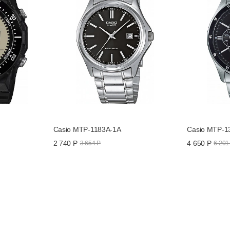
Casio MTP-1183A-1A
Casio MTP-1
2 740 Р
4 650 Р
3 654 Р
6 201