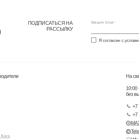
ПОДПИСАТЬСЯ НА
Введите Email
РАССЫЛКУ
Я согласен с услов
водители
На св
10:00 
без в
+7 
+7 
MA
Tel
 Kors