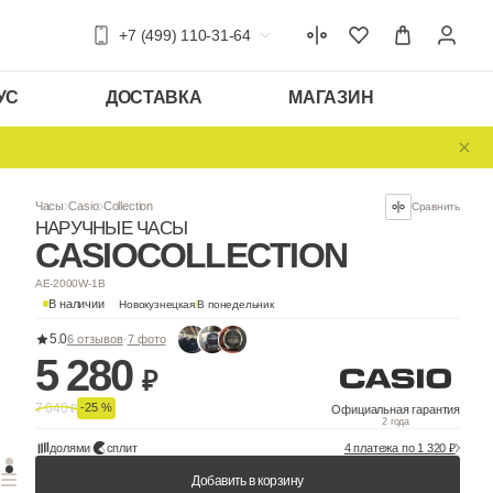
+7 (499) 110-31-64
УС
ДОСТАВКА
МАГАЗИН
Часы
Casio
Collection
НАРУЧНЫЕ ЧАСЫ
CASIO
COLLEC
AE-2000W-1B
В наличии
Новокузнецкая
/
В понедельни
5.0
6 отзывов
·
7 фото
5 280
₽
7 040
-25 %
₽