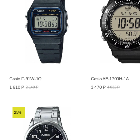
Casio F-91W-1Q
Casio AE-1700H-1A
1 610 Р
3 470 Р
2 140 Р
4 632 Р
25%