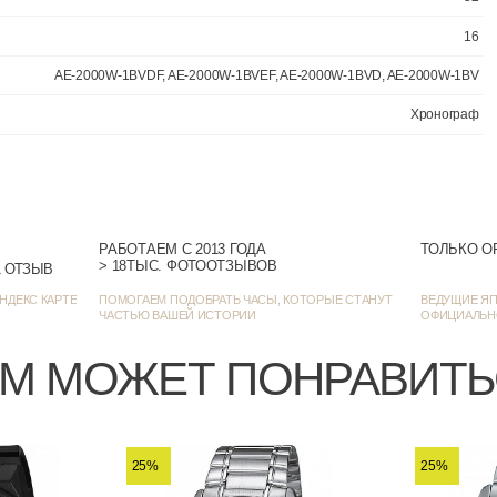
Число,
РАБОТАЕМ С 2013 ГОДА
ТОЛЬКО О
> 18ТЫС. ФОТООТЗЫВОВ
> 1385 ОЦЕНОК • 1271 ОТЗЫВ
НДЕКС КАРТЕ
ПОМОГАЕМ ПОДОБРАТЬ ЧАСЫ, КОТОРЫЕ СТАНУТ
ВЕДУЩИЕ ЯП
ЧАСТЬЮ ВАШЕЙ ИСТОРИИ
ОФИЦИАЛЬН
AE-2000W-1BVDF, AE-2000W-1BVEF, AE-2000W
М МОЖЕТ ПОНРАВИТ
25%
25%