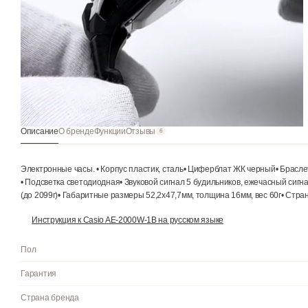
Описание
О бренде
Функции
Отзывы
6
Электронные часы. • Корпус пластик, сталь• Циферблат ЖК ч
• Подсветка светодиодная• Звуковой сигнал 5 будильников, еже
(до 2099г)• Габаритные размеры 52,2x47,7мм, толщина 16мм, в