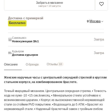
Забрать в магазине
завтра • 10 августа
Доставка с примеркой
Москва
Бесплатно
Самовывоз
Завтра
Новокузнецкая 18с1
Курьером
Завтра
Доставка курьером
Отзывы
Описание
О бренде
10
Женские наручные часы с центральной секундной стрелкой в круглом
стальном корпусе, на комбинированном браслете.
Точный кварцевый механизм. Центральная секундная стрелка. • Точность
хода не хуже -10 +15 сек./в месяц. • Минеральное стекло устойчивое к
возникновению царапин. • Корпус из высококачественной нержавеющей
стали со стойким PVD покрытием. • Водозащита до 5 АТМ. • Браслет из
нержавеющей стали. • Надежный браслетный замок с тройным сгибом.