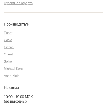
Публичная оферта
Производители
Tissot
Casio
Citizen
Orient
Seiko
Michael Kors
Anne Klein
На связи
10:00 - 19:00 МСК
без выходных