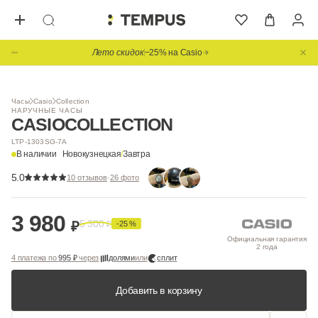
Лето скидок
−25% на Casio
1
/ 3
Видео
Часы
Casio
Collection
НАРУЧНЫЕ ЧАСЫ
CASIO
COLLECTION
LTP-1303SG-7A
В наличии
Новокузнецкая
/
Завтра
5.0
·
10 отзывов
26 фото
3 980
5 300
₽
₽
-25 %
Официальная гарантия
2 года
4 платежа по
995 ₽
через
долями
или
сплит
Добавить в корзину