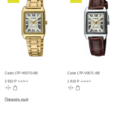
Casio LTP-V007G-9B
Casio LTP-V007L-9B
2 910 Р
1 810 Р
3 876 Р
2 418 Р
Показать ещё