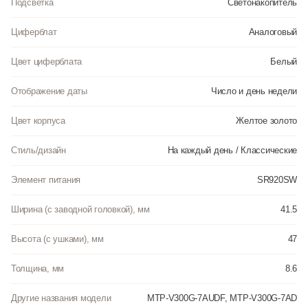
Подсветка
Светонакопитель
Циферблат
Аналоговый
Цвет циферблата
Белый
Отображение даты
Число и день недели
Цвет корпуса
Желтое золото
Стиль/дизайн
На каждый день / Классические
Элемент питания
SR920SW
Ширина (с заводной головкой), мм
41.5
Высота (с ушками), мм
47
Толщина, мм
8.6
Другие названия модели
MTP-V300G-7AUDF, MTP-V300G-7AD