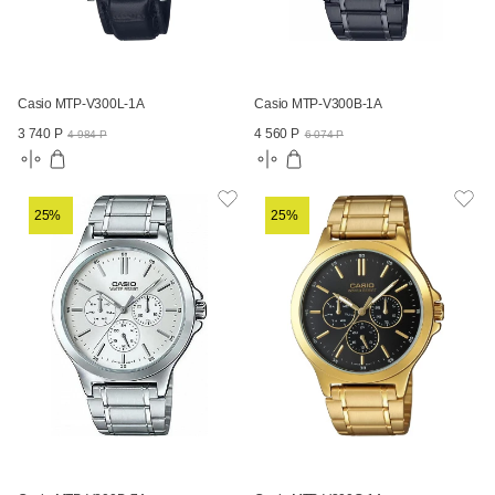
Casio MTP-V300L-1A
Casio MTP-V300B-1A
3 740 Р
4 560 Р
4 984 Р
6 074 Р
25%
25%