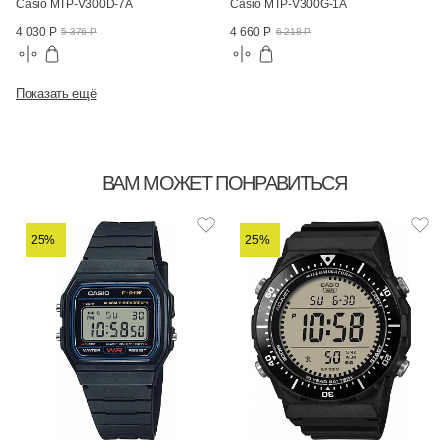
Casio MTP-V300D-7A
Casio MTP-V300G-1A
4 030 Р
4 660 Р
5 376 Р
6 218 Р
Показать ещё
ВАМ МОЖЕТ ПОНРАВИТЬСЯ
25%
25%