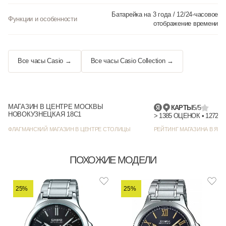
Батарейка на 3 года / 12/24-часовое
Функции и особенности
отображение времени
Все часы Casio →
Все часы Casio Collection →
МАГАЗИН В ЦЕНТРЕ МОСКВЫ
КАРТЫ
5/5
НОВОКУЗНЕЦКАЯ 18С1
> 1385
ФЛАГМАНСКИЙ МАГАЗИН В ЦЕНТРЕ СТОЛИЦЫ
РЕЙТИНГ МАГАЗИНА В ЯНД
ПОХОЖИЕ МОДЕЛИ
25%
25%