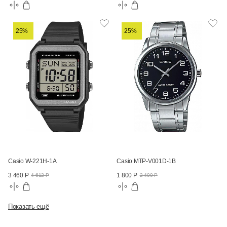
25%
25%
Casio W-221H-1A
Casio MTP-V001D-1B
3 460 Р
1 800 Р
4 612 Р
2 400 Р
Показать ещё