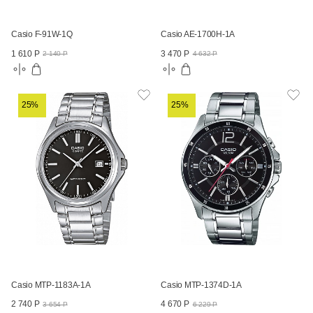
Casio F-91W-1Q
Casio AE-1700H-1A
1 610 Р
3 470 Р
2 140 Р
4 632 Р
25%
25%
Casio MTP-1183A-1A
Casio MTP-1374D-1A
2 740 Р
4 670 Р
3 654 Р
6 229 Р