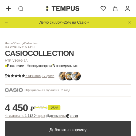
Лето скидок
−25% на Casio
Часы
Casio
Collection
НАРУЧНЫЕ ЧАСЫ
CASIO
COLLECTION
MTP-V300G-7A
В наличии
Новокузнецкая
/
В понедельник
5
·
7 отзывов
17 фото
Официальная гарантия · 2 года
4 450
5 930
₽
₽
-25 %
4 платежа по
1 112 ₽
через
долями
или
сплит
Добавить в корзину