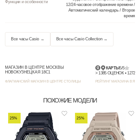
Функции и особенности
12/24-часовое отображение времени /
Автоматический календарь / Второе
время
Все часы Casio →
Все часы Casio Collection →
МАГАЗИН В ЦЕНТРЕ МОСКВЫ
КАРТЫ
5/5
НОВОКУЗНЕЦКАЯ 18С1
> 1385
ФЛАГМАНСКИЙ МАГАЗИН В ЦЕНТРЕ СТОЛИЦЫ
РЕЙТИНГ МАГАЗИНА В ЯНД
ПОХОЖИЕ МОДЕЛИ
25%
25%