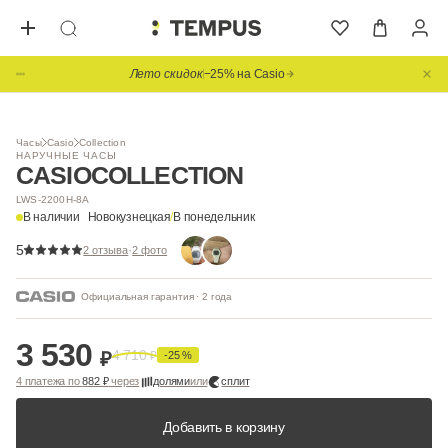
Лето скидок
−25% на Casio
Часы
Casio
Collection
НАРУЧНЫЕ ЧАСЫ
CASIO
COLLECTION
LWS-2200H-8A
В наличии
Новокузнецкая
/
В понедельник
5
·
2 отзыва
2 фото
Официальная гарантия · 2 года
3 530
4 710
₽
₽
-25 %
4 платежа по
882 ₽
через
долями
или
сплит
Добавить в корзину