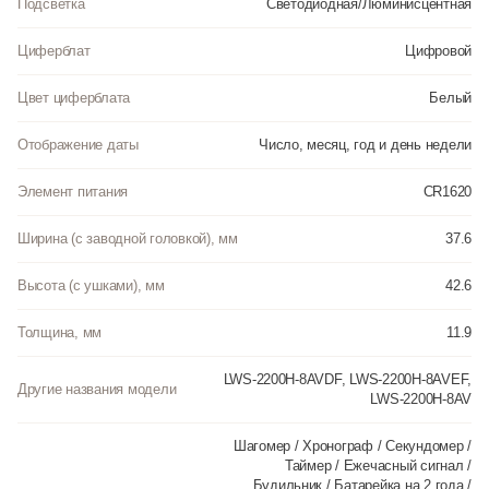
Подсветка
Светодиодная/Люминисцентная
Циферблат
Цифровой
Цвет циферблата
Белый
Отображение даты
Число, месяц, год и день недели
Элемент питания
CR1620
Ширина (с заводной головкой), мм
37.6
Высота (с ушками), мм
42.6
Толщина, мм
11.9
LWS-2200H-8AVDF, LWS-2200H-8AVEF,
Другие названия модели
LWS-2200H-8AV
Шагомер / Хронограф / Секундомер /
Таймер / Ежечасный сигнал /
Будильник / Батарейка на 2 года /