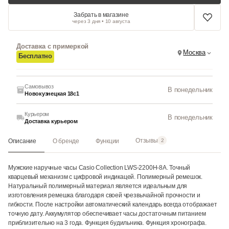
Забрать в магазине
через 3 дня • 10 августа
Доставка с примеркой
Москва
Бесплатно
Самовывоз
В понедельник
Новокузнецкая 18с1
Курьером
В понедельник
Доставка курьером
Отзывы
Описание
О бренде
Функции
2
Мужские наручные часы Casio Collection LWS-2200H-8A. Точный
кварцевый механизм с цифровой индикацей. Полимерный ремешок.
Натуральный полимерный материал является идеальным для
изготовления ремешка благодаря своей чрезвычайной прочности и
гибкости. После настройки автоматический календарь всегда отображает
точную дату. Аккумулятор обеспечивает часы достаточным питанием
приблизительно на 3 года. Функция будильника. Функция хронографа.