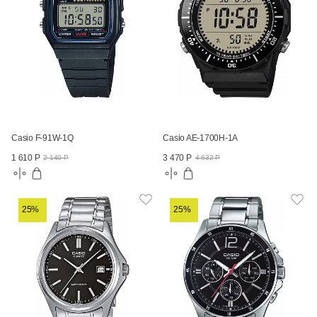
Casio F-91W-1Q
Casio AE-1700H-1A
1 610 Р
3 470 Р
2 140 Р
4 632 Р
25%
25%