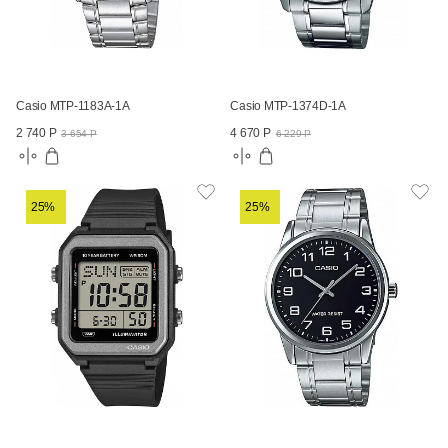
Casio MTP-1183A-1A
Casio MTP-1374D-1A
2 740 Р
4 670 Р
3 654 Р
6 229 Р
25%
25%