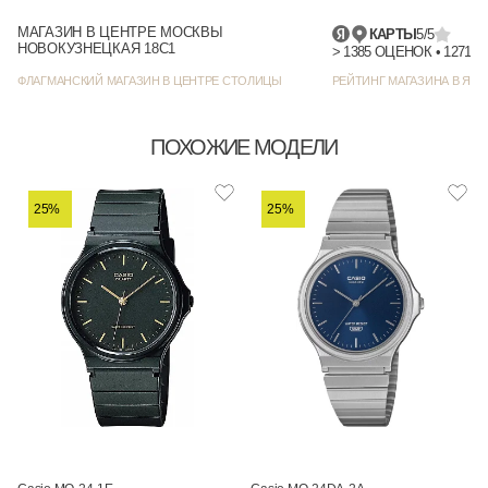
МАГАЗИН В ЦЕНТРЕ МОСКВЫ
КАРТЫ
5/5
НОВОКУЗНЕЦКАЯ 18С1
> 1385 
ФЛАГМАНСКИЙ МАГАЗИН В ЦЕНТРЕ СТОЛИЦЫ
РЕЙТИНГ МАГАЗИНА В ЯНД
ПОХОЖИЕ МОДЕЛИ
25%
25%