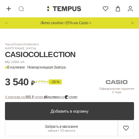
Лето скидок
−25% на Casio
1
/ 2
НОВИНКА
Часы
Casio
Collection
НАРУЧНЫЕ ЧАСЫ
CASIO
COLLECTION
MQ-24DA-1A
В наличии
Новокузнецкая
/
Завтра
3 540
4 720
₽
₽
-25 %
Официальная гарантия
2 года
4 платежа по
885 ₽
через
долями
или
сплит
Добавить в корзину
Забрать в магазине
завтра • 10 августа