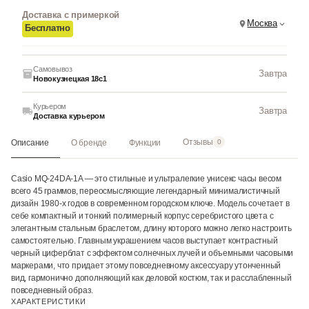
Доставка с примеркой
Москва
Бесплатно
Самовывоз
Завтра
Новокузнецкая 18с1
Курьером
Завтра
Доставка курьером
Отзывы
Описание
О бренде
Функции
0
Casio MQ-24DA-1A — это стильные и ультралегкие унисекс часы весом
всего 45 граммов, переосмысляющие легендарный минималистичный
дизайн 1980-х годов в современном городском ключе. Модель сочетает в
себе компактный и тонкий полимерный корпус серебристого цвета с
элегантным стальным браслетом, длину которого можно легко настроить
самостоятельно. Главным украшением часов выступает контрастный
черный циферблат с эффектом солнечных лучей и объемными часовыми
маркерами, что придает этому повседневному аксессуару утонченный
вид, гармонично дополняющий как деловой костюм, так и расслабленный
повседневный образ.
ХАРАКТЕРИСТИКИ