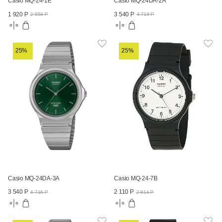
Casio MQ-24-1E
Casio MQ-24DA-2A
1 920 Р
3 540 Р
2 554 Р
4 716 Р
25%
25%
Casio MQ-24DA-3A
Casio MQ-24-7B
3 540 Р
2 110 Р
4 716 Р
2 814 Р