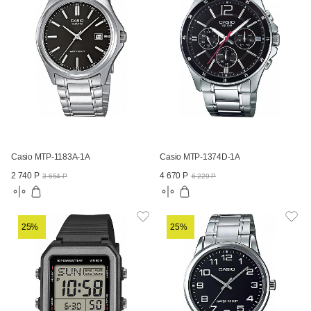
Casio MTP-1183A-1A
Casio MTP-1374D-1A
2 740 Р
4 670 Р
3 654 Р
6 229 Р
25%
25%