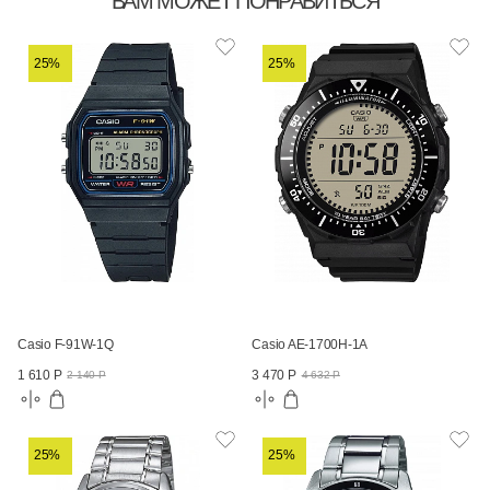
ВАМ МОЖЕТ ПОНРАВИТЬСЯ
25%
25%
Casio F-91W-1Q
Casio AE-1700H-1A
1 610 Р
3 470 Р
2 140 Р
4 632 Р
25%
25%