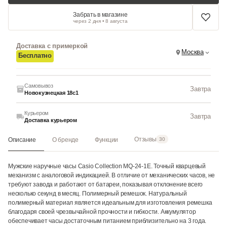
Забрать в магазине
через 2 дня • 8 августа
Доставка с примеркой
Москва
Бесплатно
Самовывоз
Завтра
Новокузнецкая 18с1
Курьером
Завтра
Доставка курьером
Отзывы
Описание
О бренде
Функции
30
Мужские наручные часы Casio Collection MQ-24-1E. Точный кварцевый
механизм с аналоговой индикацией. В отличие от механических часов, не
требуют завода и работают от батареи, показывая отклонение всего
несколько секунд в месяц. Полимерный ремешок. Натуральный
полимерный материал является идеальным для изготовления ремешка
благодаря своей чрезвычайной прочности и гибкости. Аккумулятор
обеспечивает часы достаточным питанием приблизительно на 3 года.