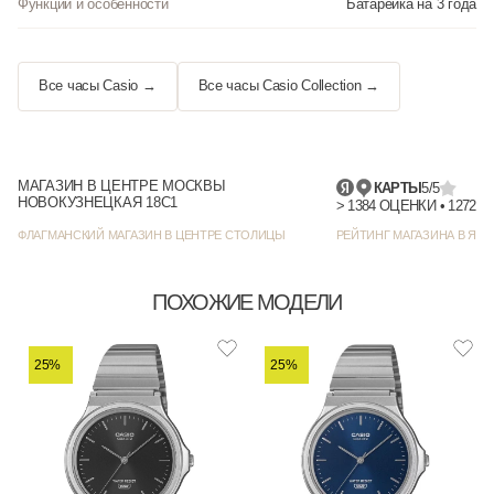
Функции и особенности
Батарейка на 3 года
Все часы Casio →
Все часы Casio Collection →
МАГАЗИН В ЦЕНТРЕ МОСКВЫ
КАРТЫ
5/5
НОВОКУЗНЕЦКАЯ 18С1
> 1384
ФЛАГМАНСКИЙ МАГАЗИН В ЦЕНТРЕ СТОЛИЦЫ
РЕЙТИНГ МАГАЗИНА В ЯНД
ПОХОЖИЕ МОДЕЛИ
25%
25%