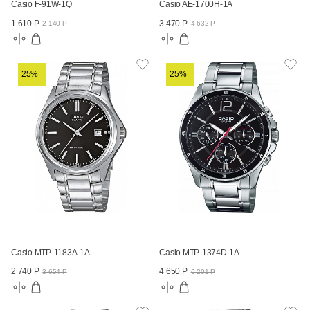
Casio F-91W-1Q
Casio AE-1700H-1A
1 610 Р
3 470 Р
2 140 Р
4 632 Р
25%
25%
Casio MTP-1183A-1A
Casio MTP-1374D-1A
2 740 Р
4 650 Р
3 654 Р
6 201 Р