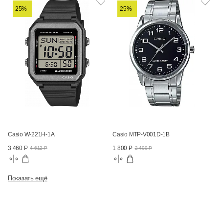
25%
25%
Casio W-221H-1A
Casio MTP-V001D-1B
3 460 Р
1 800 Р
4 612 Р
2 400 Р
Показать ещё