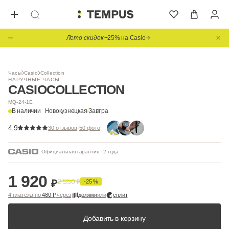
Лето скидок
−25% на Casio
1
/ 15
BESTSELLER
Видео
Часы
Casio
Collection
НАРУЧНЫЕ ЧАСЫ
CASIO
COLLECTION
MQ-24-1E
В наличии
Новокузнецкая
/
Завтра
4.9
·
30 отзывов
50 фото
Официальная гарантия · 2 года
1 920
2 550
₽
₽
-25 %
4 платежа по
480 ₽
через
долями
или
сплит
Добавить в корзину