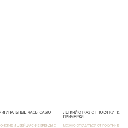
MQ-24UC-8B
Кварцевые
Полимер
Полимер
Пластиковое
30m (WR30)
Аналоговый
Черный
Нет
Бежевый
РИГИНАЛЬНЫЕ ЧАСЫ CASIO
ЛЕГКИЙ ОТКАЗ ОТ ПОКУПКИ ПОСЛ
ПРИМЕРКИ
SR626SW
ОНСКИЕ И ШВЕЙЦАРСКИЕ БРЕНДЫ С
МОЖНО ОТКАЗАТЬСЯ ОТ ПОКУПКИ БЕЗ