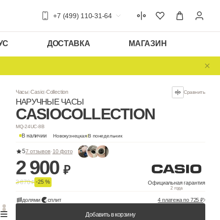
+7 (499) 110-31-64
УС
ДОСТАВКА
МАГАЗИН
Часы
Casio
Collection
НАРУЧНЫЕ ЧАСЫ
CASIO
COLLEC
MQ-24UC-8B
В наличии
Новокузнецкая
/
В понедельни
5
7 отзывов
·
10 фото
2 900
₽
3 870
-25 %
₽