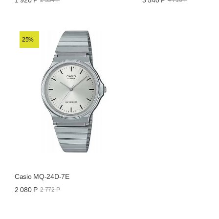
2 554 Р
4 716 Р
25%
Casio MQ-24D-7E
2 080 Р
2 772 Р