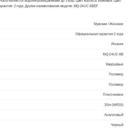
Ещё 2 фото
 кварцевый механизм с аналоговой индикацией. Полимерный корпус 
 часов защищает от ударов и вибрации. Аккумулятор обеспечивает 
я часов защищает от ударов и вибрации. Аккумулятор обеспечивает 
атуральный полимерный материал является идеальным для изготов
ское стекло. Часы являются водонепроницаемыми до 3 Бар. Цвет кор
щина: 8мм. Гарантия: 2 года. Другие наименования модели: MQ-24UC
Официал