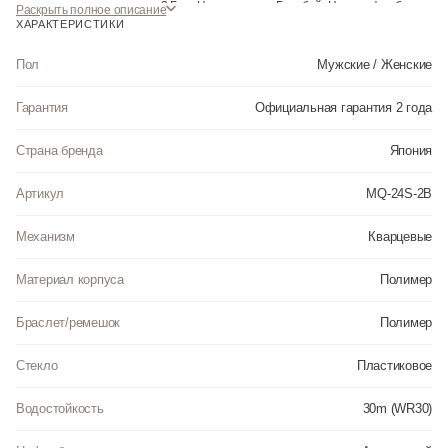
водонепроницаемыми до 3 Бар. Цвет корпуса: Голубой. Цвет циферблата:
Раскрыть полное описание
Серый. Ширина (с заводной головкой): 39мм. Толщина: 8мм. Гарантия: 2
ХАРАКТЕРИСТИКИ
года. Другие наименования модели: MQ-24S-2BEF.
Пол
Мужские / Женские
Инструкция к Casio MQ-24S-2B на русском языке
Гарантия
Официальная гарантия 2 года
Страна бренда
Япония
Артикул
MQ-24S-2B
Механизм
Кварцевые
Материал корпуса
Полимер
Браслет/ремешок
Полимер
Стекло
Пластиковое
Водостойкость
30m (WR30)