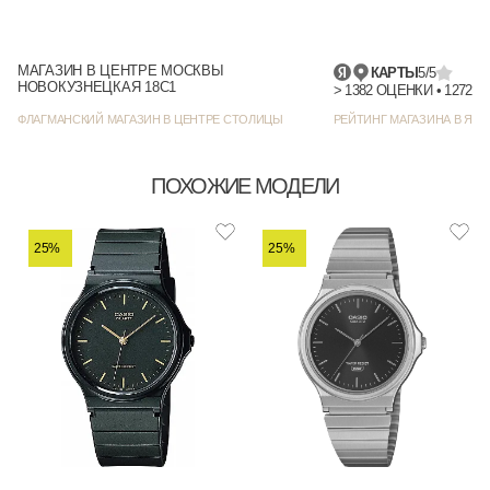
МАГАЗИН В ЦЕНТРЕ МОСКВЫ
КАРТЫ
5/5
НОВОКУЗНЕЦКАЯ 18С1
> 1382
ФЛАГМАНСКИЙ МАГАЗИН В ЦЕНТРЕ СТОЛИЦЫ
РЕЙТИНГ МАГАЗИНА В ЯНД
ПОХОЖИЕ МОДЕЛИ
25%
25%