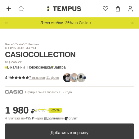
Лето скидок
−25% на Casio
1
/ 2
Часы
Casio
Collection
НАРУЧНЫЕ ЧАСЫ
CASIO
COLLECTION
MQ-24S-2B
В наличии
Новокузнецкая
/
Завтра
4.9
·
7 отзывов
11 фото
Официальная гарантия · 2 года
1 980
2 640
₽
₽
-25 %
4 платежа по
495 ₽
через
долями
или
сплит
Добавить в корзину