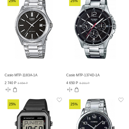
25%
25%
Casio MTP-1183A-1A
Casio MTP-1374D-1A
2 740 Р
4 650 Р
3 654 Р
6 201 Р
25%
25%