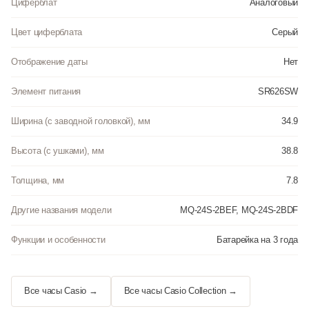
Циферблат
Аналоговый
Цвет циферблата
Серый
Отображение даты
Нет
Элемент питания
SR626SW
Ширина (с заводной головкой), мм
34.9
Высота (с ушками), мм
38.8
Толщина, мм
7.8
Другие названия модели
MQ-24S-2BEF, MQ-24S-2BDF
Функции и особенности
Батарейка на 3 года
Все часы Casio →
Все часы Casio Collection →