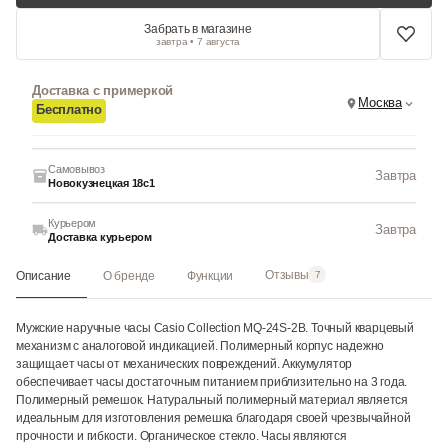
Забрать в магазине
завтра • 7 августа
Доставка с примеркой
Москва
Бесплатно
Самовывоз
Завтра
Новокузнецкая 18с1
Курьером
Завтра
Доставка курьером
Отзывы
Описание
О бренде
Функции
7
Мужские наручные часы Casio Collection MQ-24S-2B. Точный кварцевый
механизм с аналоговой индикацией. Полимерный корпус надежно
защищает часы от механических повреждений. Аккумулятор
обеспечивает часы достаточным питанием приблизительно на 3 года.
Полимерный ремешок. Натуральный полимерный материал является
идеальным для изготовления ремешка благодаря своей чрезвычайной
прочности и гибкости. Органическое стекло. Часы являются