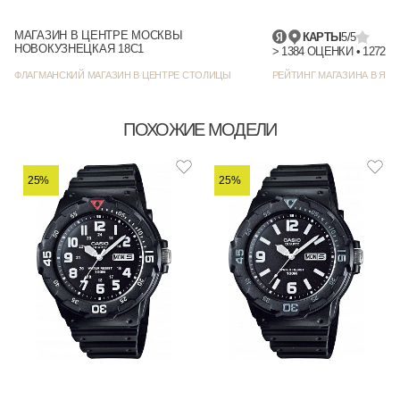
МАГАЗИН В ЦЕНТРЕ МОСКВЫ
КАРТЫ
5/5
НОВОКУЗНЕЦКАЯ 18С1
> 1384
ФЛАГМАНСКИЙ МАГАЗИН В ЦЕНТРЕ СТОЛИЦЫ
РЕЙТИНГ МАГАЗИНА В ЯНД
ПОХОЖИЕ МОДЕЛИ
25%
25%