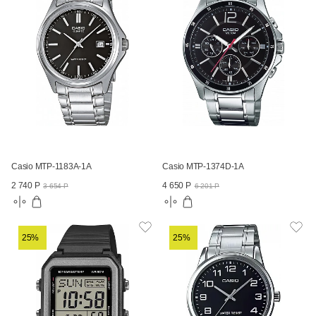
Casio MTP-1183A-1A
Casio MTP-1374D-1A
2 740 Р
4 650 Р
3 654 Р
6 201 Р
25%
25%