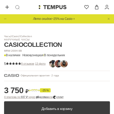
Лето скидок
−25% на Casio
1
/ 2
Часы
Casio
Collection
НАРУЧНЫЕ ЧАСЫ
CASIO
COLLECTION
MRW-200H-9B
В наличии
Новокузнецкая
/
В понедельник
5
·
8 отзывов
13 фото
Официальная гарантия · 2 года
3 750
5 000
₽
₽
-25 %
4 платежа по
937 ₽
через
долями
или
сплит
Добавить в корзину