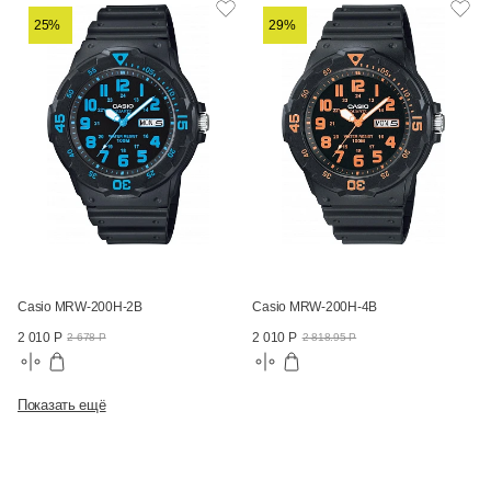
25%
29%
Casio MRW-200H-2B
Casio MRW-200H-4B
2 010 Р
2 010 Р
2 678 Р
2 818.95 Р
Показать ещё