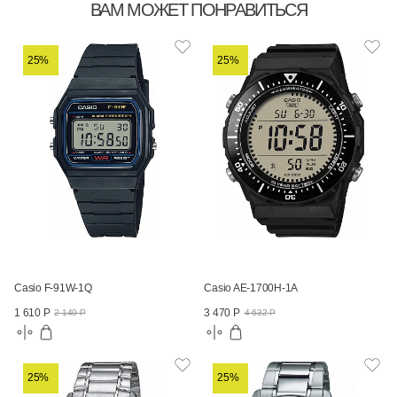
ВАМ МОЖЕТ ПОНРАВИТЬСЯ
25%
25%
Casio F-91W-1Q
Casio AE-1700H-1A
1 610 Р
3 470 Р
2 140 Р
4 632 Р
25%
25%